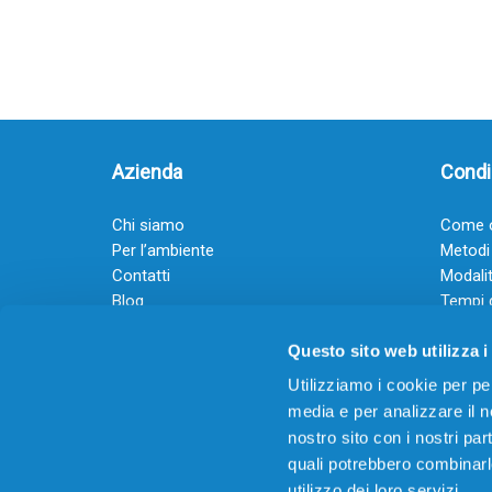
Azienda
Condiz
Chi siamo
Come o
Per l’ambiente
Metodi
Contatti
Modalit
Blog
Tempi 
Diventa rivenditore
Termini
Questo sito web utilizza i
Guadagna con il Dropship
Black Friday 2025
Utilizziamo i cookie per pe
media e per analizzare il no
nostro sito con i nostri par
quali potrebbero combinarl
utilizzo dei loro servizi.