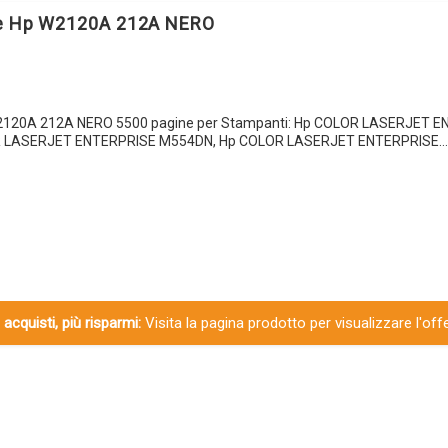
le Hp W2120A 212A NERO
W2120A 212A NERO 5500 pagine per Stampanti: Hp COLOR LASERJET 
 LASERJET ENTERPRISE M554DN, Hp COLOR LASERJET ENTERPRISE…
 acquisti, più risparmi:
Visita la pagina prodotto per visualizzare l'off