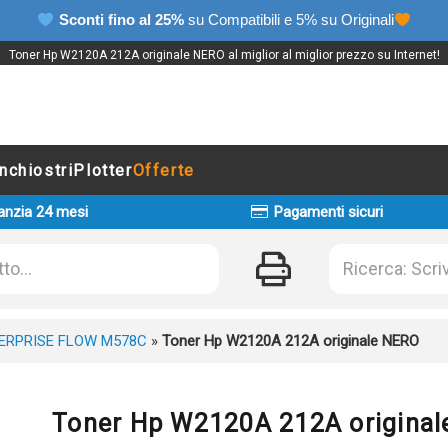
Sconti fino al 25%
su Compatibili e 5% su Originali
Toner Hp W2120A 212A originale NERO al miglior al miglior prezzo su Internet!
Inchiostri
Plotter
Offerte
anzia 24 mesi
Pagamenti sicuri
ERPRISE FLOW M578C
»
Toner Hp W2120A 212A originale NERO
Toner Hp W2120A 212A origina