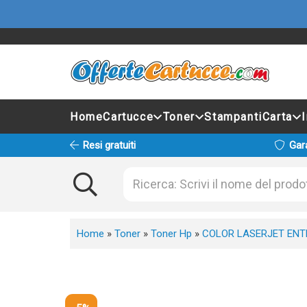
Home
Cartucce
Toner
Stampanti
Carta
Resi gratuiti
Gar
Home
»
Toner
»
Toner Hp
»
COLOR LASERJET ENT