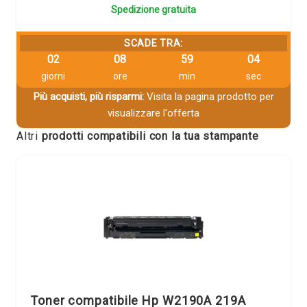
Spedizione gratuita
SCADE TRA:
02
08
59
03
giorni
ore
min
sec
Più acquisti, più risparmi:
Visita la pagina prodotto per
visualizzare l'offerta
Altri
prodotti compatibili con la tua stampante
Toner compatibile Hp W2190A 219A