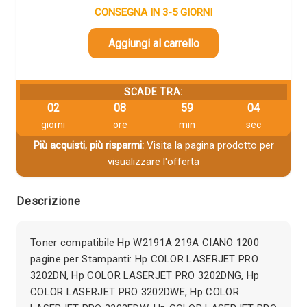
CONSEGNA IN 3-5 GIORNI
Aggiungi al carrello
SCADE TRA:
02
08
59
03
giorni
ore
min
sec
Più acquisti, più risparmi:
Visita la pagina prodotto per
visualizzare l'offerta
Descrizione
Toner compatibile Hp W2191A 219A CIANO 1200
pagine per Stampanti: Hp COLOR LASERJET PRO
3202DN, Hp COLOR LASERJET PRO 3202DNG, Hp
COLOR LASERJET PRO 3202DWE, Hp COLOR