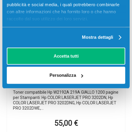
pubblicità e social media, i quali potrebbero combinarle
con altre informazioni che ha fornito loro o che hanno
raccolto dal suo utilizzo dei loro servizi.
Mostra dettagli
Accetta tutti
Toner compatibile Hp W2192A 219A
GIALLO
Compatibile
Giallo
Personalizza
Codice:
W2192A.C
Toner compatibile Hp W2192A 219A GIALLO 1200 pagine
per Stampanti: Hp COLOR LASERJET PRO 3202DN, Hp
COLOR LASERJET PRO 3202DNG, Hp COLOR LASERJET
PRO 3202DWE,…
55,00
€