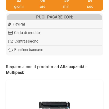
02
08
59
03
giorni
ore
min
sec
PUOI PAGARE CON:
PayPal
Carta di credito
Contrassegno
Bonifico bancario
Risparmia con il prodotto ad
Alta capacità
o
Multipack