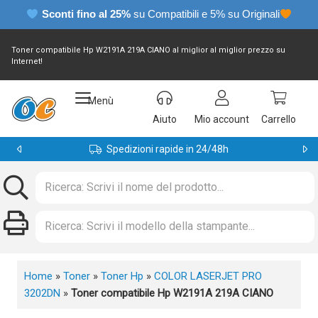
Sconti fino al 25%
su Compatibili e 5% su Originali
Toner compatibile Hp W2191A 219A CIANO al miglior al miglior prezzo su
Internet!
Menù
Aiuto
Mio account
Carrello
Spedizioni rapide in 24/48h
Home
»
Toner
»
Toner Hp
»
COLOR LASERJET PRO
3202DN
»
Toner compatibile Hp W2191A 219A CIANO