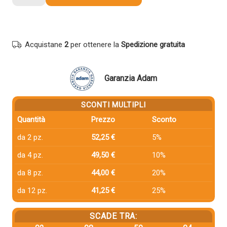
compatibile
Hp
W2191A
219A
Acquistane
2
per ottenere la
Spedizione gratuita
CIANO
quantità
Garanzia Adam
SCONTI MULTIPLI
Quantità
Prezzo
Sconto
da 2 pz.
52,25 €
5%
da 4 pz.
49,50 €
10%
da 8 pz.
44,00 €
20%
da 12 pz.
41,25 €
25%
SCADE TRA: