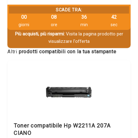
SCADE TRA:
00
08
36
42
giorni
ore
min
sec
Più acquisti, più risparmi:
Visita la pagina prodotto per
visualizzare l'offerta
Altri
prodotti compatibili con la tua stampante
Toner compatibile Hp W2211A 207A
CIANO