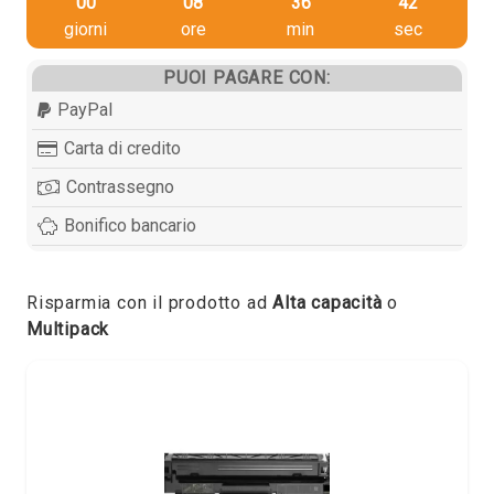
00
08
36
42
giorni
ore
min
sec
PUOI PAGARE CON:
PayPal
Carta di credito
Contrassegno
Bonifico bancario
Risparmia con il prodotto ad
Alta capacità
o
Multipack