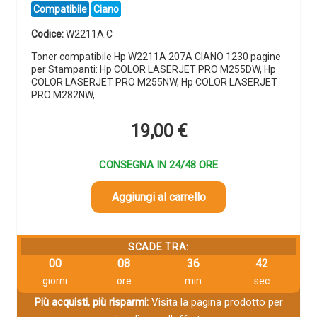
Compatibile
Ciano
Codice:
W2211A.C
Toner compatibile Hp W2211A 207A CIANO 1230 pagine
per Stampanti: Hp COLOR LASERJET PRO M255DW, Hp
COLOR LASERJET PRO M255NW, Hp COLOR LASERJET
PRO M282NW,…
19,00
€
CONSEGNA IN 24/48 ORE
Aggiungi al carrello
SCADE TRA:
00
08
36
42
giorni
ore
min
sec
Più acquisti, più risparmi:
Visita la pagina prodotto per