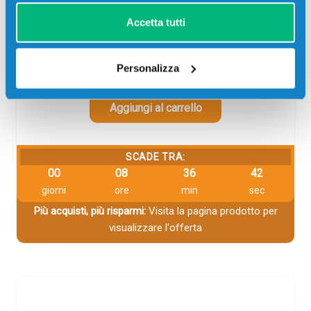
LASERJET PRO M282NW,…
Accetta tutti
19,00
€
Personalizza
CONSEGNA IN 3-5 GIORNI
Aggiungi al carrello
SCADE TRA:
00
08
36
42
giorni
ore
min
sec
Più acquisti, più risparmi:
Visita la pagina prodotto per
visualizzare l'offerta