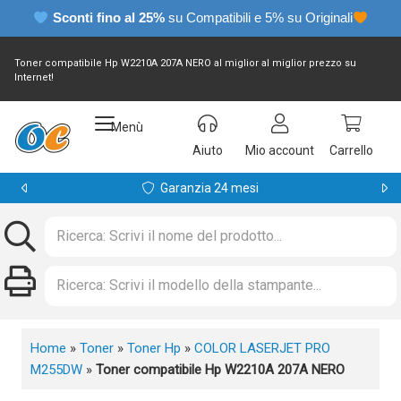
Sconti fino al 25%
su Compatibili e 5% su Originali
Toner compatibile Hp W2210A 207A NERO al miglior al miglior prezzo su
Internet!
Menù
Aiuto
Mio account
Carrello
Garanzia 24 mesi
Home
»
Toner
»
Toner Hp
»
COLOR LASERJET PRO
M255DW
»
Toner compatibile Hp W2210A 207A NERO