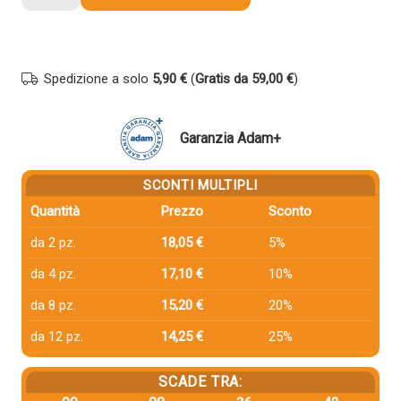
compatibile
Hp
W2210A
207A
Spedizione a solo
5,90 €
(
Gratis da 59,00 €
)
NERO
quantità
Garanzia Adam+
SCONTI MULTIPLI
Quantità
Prezzo
Sconto
da 2 pz.
18,05 €
5%
da 4 pz.
17,10 €
10%
da 8 pz.
15,20 €
20%
da 12 pz.
14,25 €
25%
SCADE TRA: