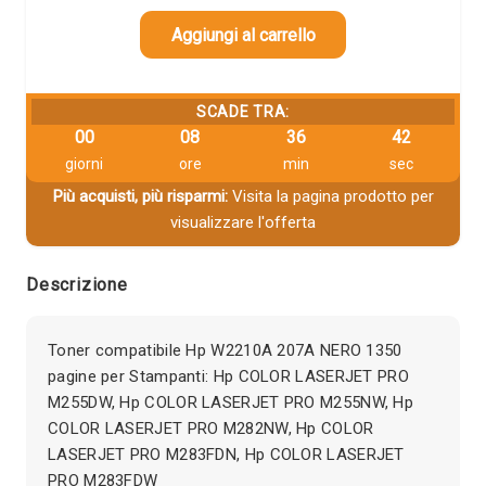
Aggiungi al carrello
SCADE TRA:
00
08
36
42
giorni
ore
min
sec
Più acquisti, più risparmi:
Visita la pagina prodotto per
visualizzare l'offerta
Descrizione
Toner compatibile Hp W2210A 207A NERO 1350
pagine per Stampanti: Hp COLOR LASERJET PRO
M255DW, Hp COLOR LASERJET PRO M255NW, Hp
COLOR LASERJET PRO M282NW, Hp COLOR
LASERJET PRO M283FDN, Hp COLOR LASERJET
PRO M283FDW