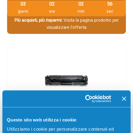
03
02
02
55
giorni
ore
min
sec
Più acquisti, più risparmi:
Visita la pagina prodotto per
visualizzare l'offerta
Toner compatibile Hp W2411A 216A
CIANO
Questo sito web utilizza i cookie
Compatibile
Ciano
Utilizziamo i cookie per personalizzare contenuti ed