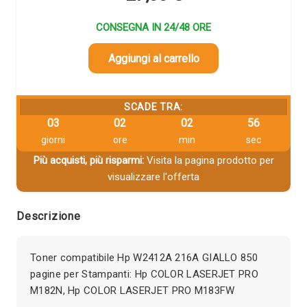
CONSEGNA IN 24/48 ORE
Aggiungi al carrello
SCADE TRA:
03
02
02
55
giorni
ore
min
sec
Più acquisti, più risparmi:
Visita la pagina prodotto per
visualizzare l'offerta
Descrizione
Toner compatibile Hp W2412A 216A GIALLO 850
pagine per Stampanti: Hp COLOR LASERJET PRO
M182N, Hp COLOR LASERJET PRO M183FW