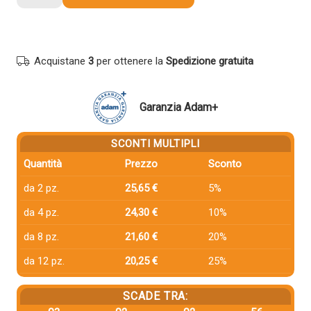
compatibile
Hp
W2412A
216A
Acquistane
3
per ottenere la
Spedizione gratuita
GIALLO
quantità
Garanzia Adam+
SCONTI MULTIPLI
Quantità
Prezzo
Sconto
da 2 pz.
25,65 €
5%
da 4 pz.
24,30 €
10%
da 8 pz.
21,60 €
20%
da 12 pz.
20,25 €
25%
SCADE TRA: