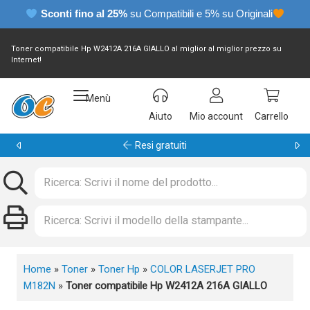
Sconti fino al 25%
su Compatibili e 5% su Originali
Toner compatibile Hp W2412A 216A GIALLO al miglior al miglior prezzo su
Internet!
Menù
Aiuto
Mio account
Carrello
Garanzia 24 mesi
Home
»
Toner
»
Toner Hp
»
COLOR LASERJET PRO
M182N
»
Toner compatibile Hp W2412A 216A GIALLO