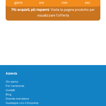
giorni
ore
min
sec
Più acquisti, più risparmi:
Visita la pagina prodotto per
visualizzare l'offerta
Azienda
Chi siamo
Per l’ambiente
Contatti
Blog
Diventa rivenditore
Guadagna con il Dropship