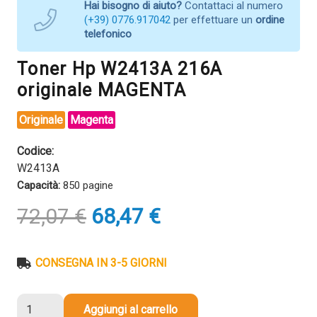
Hai bisogno di aiuto?
Contattaci al numero
(+39) 0776.917042
per effettuare un
ordine
telefonico
Toner Hp W2413A 216A
originale MAGENTA
Originale
Magenta
Codice:
W2413A
Capacità:
850 pagine
Il
Il
72,07
€
68,47
€
prezzo
prezzo
originale
attuale
era:
è:
CONSEGNA IN 3-5 GIORNI
72,07 €.
68,47 €.
Toner
Aggiungi al carrello