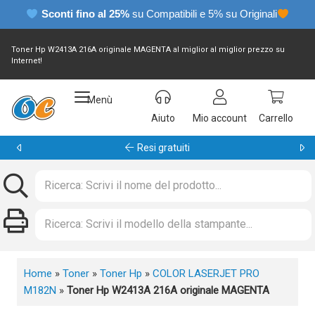
Sconti fino al 25%
su Compatibili e 5% su Originali
Toner Hp W2413A 216A originale MAGENTA al miglior al miglior prezzo su
Internet!
Menù
Aiuto
Mio account
Carrello
Garanzia 24 mesi
Home
»
Toner
»
Toner Hp
»
COLOR LASERJET PRO
M182N
»
Toner Hp W2413A 216A originale MAGENTA