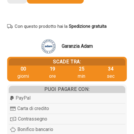
Hp
W2413A
216A
originale
Con questo prodotto hai la
Spedizione gratuita
MAGENTA
quantità
Garanzia Adam
SCADE TRA:
00
19
25
34
giorni
ore
min
sec
PUOI PAGARE CON:
PayPal
Carta di credito
Contrassegno
Bonifico bancario