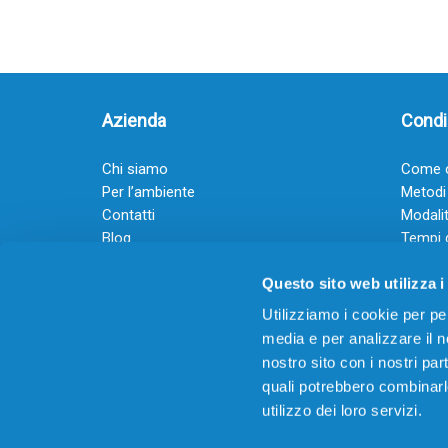
Azienda
Condiz
Chi siamo
Come o
Per l’ambiente
Metodi
Contatti
Modalit
Blog
Tempi 
Diventa rivenditore
Termini
Questo sito web utilizza i
Guadagna con il Dropship
Black Friday 2025
Utilizziamo i cookie per pe
media e per analizzare il no
nostro sito con i nostri par
quali potrebbero combinarl
utilizzo dei loro servizi.
© 2026
Offertecartucce.com
/ GRUPPO ADAM SRL – 