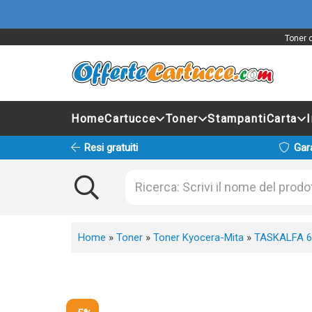
Toner 
Home
Cartucce
Toner
Stampanti
Carta
Resi gratuiti
Gar
Home
»
Toner
»
Toner Kyocera-Mita
»
TASKALFA 6