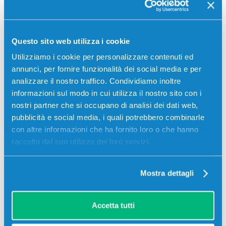
FS4100D
24,00
€
Questo sito web utilizza i cookie
CONSEGNA IN 24/48 ORE
Utilizziamo i cookie per personalizzare contenuti ed
annunci, per fornire funzionalità dei social media e per
Aggiungi al carrello
analizzare il nostro traffico. Condividiamo inoltre
informazioni sul modo in cui utilizza il nostro sito con i
nostri partner che si occupano di analisi dei dati web,
SCADE TRA:
pubblicità e social media, i quali potrebbero combinarle
03
17
12
48
con altre informazioni che ha fornito loro o che hanno
giorni
ore
min
sec
raccolto dal suo utilizzo dei loro servizi.
Più acquisti, più risparmi:
Visita la pagina prodotto per
visualizzare l'offerta
Mostra dettagli
Descrizione
Accetta tutti
Toner originale Kyocera-Mita 1T02MT0NLV TK-3110