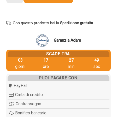
originale
Kyocera-
Mita
1T02MT0NLV
Con questo prodotto hai la
Spedizione gratuita
TK-
3110
NERO
Garanzia Adam
quantità
SCADE TRA:
03
17
27
48
giorni
ore
min
sec
PUOI PAGARE CON:
PayPal
Carta di credito
Contrassegno
Bonifico bancario