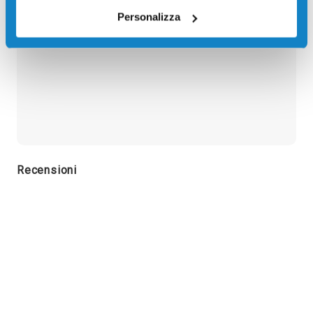
NERO 15500 pagine per Stampanti: Kyocera-Mita
Personalizza
FS4100D, Kyocera-Mita FS4200DN, Kyocera-Mita
FS4300DN
Recensioni