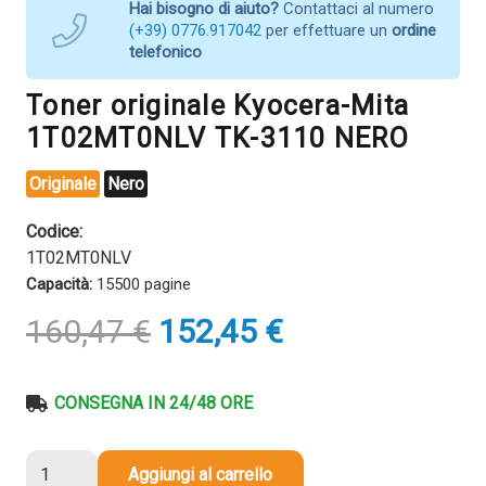
Hai bisogno di aiuto?
Contattaci al numero
(+39) 0776.917042
per effettuare un
ordine
telefonico
Toner originale Kyocera-Mita
1T02MT0NLV TK-3110 NERO
Originale
Nero
Codice:
1T02MT0NLV
Capacità:
15500 pagine
Il
Il
160,47
€
152,45
€
prezzo
prezzo
originale
attuale
era:
è:
CONSEGNA IN 24/48 ORE
160,47 €.
152,45 €.
Toner
Aggiungi al carrello