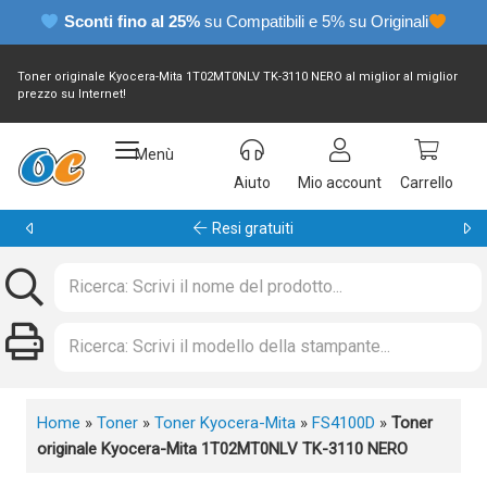
Sconti fino al 25%
su Compatibili e 5% su Originali
Toner originale Kyocera-Mita 1T02MT0NLV TK-3110 NERO al miglior al miglior
prezzo su Internet!
Menù
Aiuto
Mio account
Carrello
Garanzia 24 mesi
Home
»
Toner
»
Toner Kyocera-Mita
»
FS4100D
»
Toner
originale Kyocera-Mita 1T02MT0NLV TK-3110 NERO