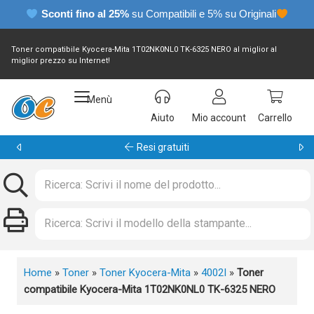
Sconti fino al 25%
su Compatibili e 5% su Originali
Toner compatibile Kyocera-Mita 1T02NK0NL0 TK-6325 NERO al miglior al
miglior prezzo su Internet!
Menù
Aiuto
Mio account
Carrello
Garanzia 24 mesi
Home
»
Toner
»
Toner Kyocera-Mita
»
4002I
»
Toner
compatibile Kyocera-Mita 1T02NK0NL0 TK-6325 NERO