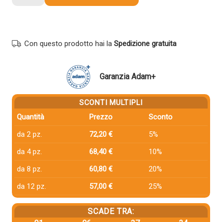
compatibile
Kyocera-
Mita
1T02NK0NL0
Con questo prodotto hai la
Spedizione gratuita
TK-
6325
NERO
Garanzia Adam+
quantità
SCONTI MULTIPLI
Quantità
Prezzo
Sconto
da 2 pz.
72,20 €
5%
da 4 pz.
68,40 €
10%
da 8 pz.
60,80 €
20%
da 12 pz.
57,00 €
25%
SCADE TRA: