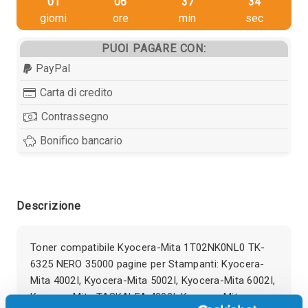
01
06
37
34
giorni
ore
min
sec
PUOI PAGARE CON:
PayPal
Carta di credito
Contrassegno
Bonifico bancario
Descrizione
Toner compatibile Kyocera-Mita 1T02NK0NL0 TK-
6325 NERO 35000 pagine per Stampanti: Kyocera-
Mita 4002I, Kyocera-Mita 5002I, Kyocera-Mita 6002I,
Kyocera-Mita TASKALFA 4002I, Kyocera-Mita