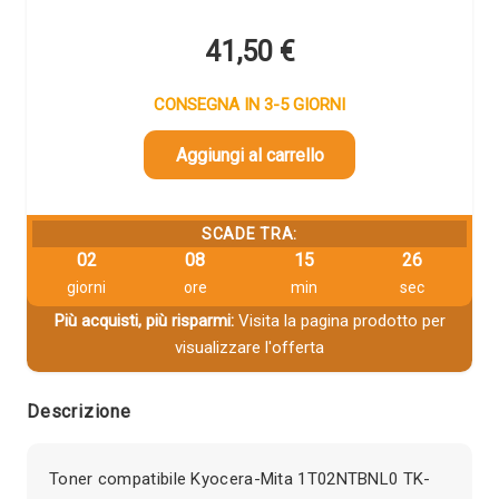
41,50
€
CONSEGNA IN 3-5 GIORNI
Aggiungi al carrello
SCADE TRA:
02
08
15
25
giorni
ore
min
sec
Più acquisti, più risparmi:
Visita la pagina prodotto per
visualizzare l'offerta
Descrizione
Toner compatibile Kyocera-Mita 1T02NTBNL0 TK-