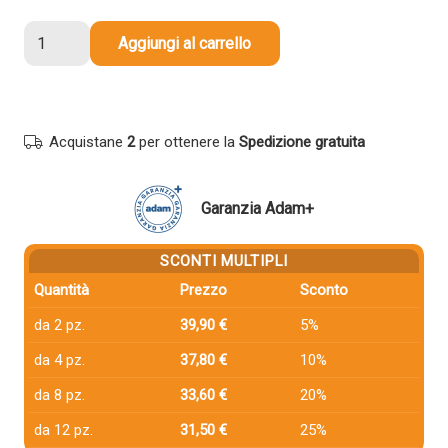
Toner
Aggiungi al carrello
compatibile
Kyocera-
Mita
1T02NTBNL0
Acquistane
2
per ottenere la
Spedizione gratuita
TK-
5160M
MAGENTA
Garanzia Adam+
quantità
SCONTI MULTIPLI
Quantità
Prezzo
Sconto
da 2 pz.
39,90 €
5%
da 4 pz.
37,80 €
10%
da 8 pz.
33,60 €
20%
da 12 pz.
31,50 €
25%