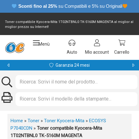
Sconti fino al 25%
su Compatibili e 5% su Originali
Toner compatibile Kyocera-Mita 1T02NTBNL0 TK-5160M MAGENTA al miglior al
miglior prezzo su Internet!
Menù
Aiuto
Mio account
Carrello
Garanzia 24 mesi
Home
»
Toner
»
Toner Kyocera-Mita
»
ECOSYS
P7040CDN
»
Toner compatibile Kyocera-Mita
1T02NTBNL0 TK-5160M MAGENTA