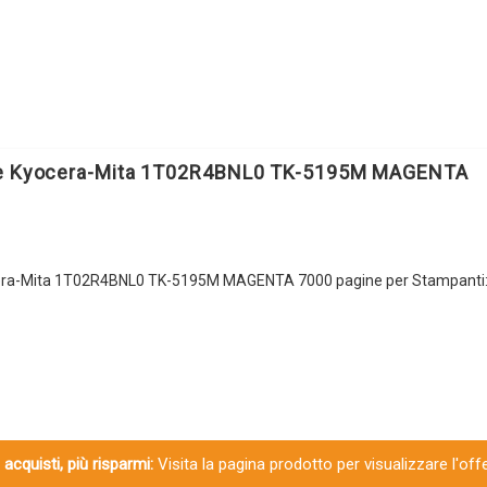
MAGENTA
quantità
le Kyocera-Mita 1T02R4BNL0 TK-5195M MAGENTA
cera-Mita 1T02R4BNL0 TK-5195M MAGENTA 7000 pagine per Stampanti:
 acquisti, più risparmi:
Visita la pagina prodotto per visualizzare l'off