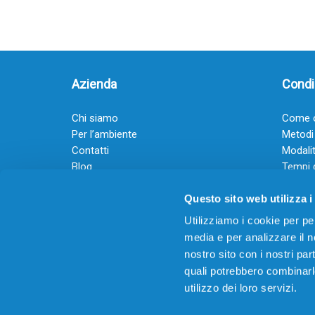
Azienda
Condiz
Chi siamo
Come o
Per l’ambiente
Metodi
Contatti
Modalit
Blog
Tempi 
Diventa rivenditore
Termini
Questo sito web utilizza i
Guadagna con il Dropship
Black Friday 2025
Utilizziamo i cookie per pe
media e per analizzare il no
nostro sito con i nostri par
quali potrebbero combinarl
utilizzo dei loro servizi.
© 2026
Offertecartucce.com
/ GRUPPO ADAM SRL – 