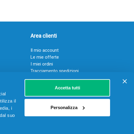
Area clienti
Il mio account
Le mie offerte
I miei ordini
Tracciamento spedizioni
Resi
Servizio clienti
Accetta tutti
ial
ilizza il
Personalizza
edia, i
 dal suo
 15906901002 – REA RM-1622070