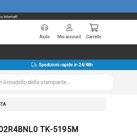
u Internet!
Aiuto
Mio account
Carrello
Spedizioni rapide in 24/48h
NTA
1T02R4BNL0 TK-5195M