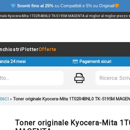
Sconti fino al 25%
su Compatibili e 5% su Originali
inale Kyocera-Mita 1T02R4BNL0 TK-5195M MAGENTA al miglior al miglior prezzo s
Inchiostri
Plotter
Offerte
anzia 24 mesi
Pagamenti sicuri
06CI
»
Toner originale Kyocera-Mita 1T02R4BNL0 TK-5195M MAGE
Toner originale Kyocera-Mita 