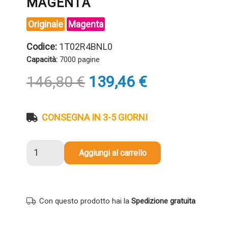
MAGENTA
Originale
Magenta
Codice:
1T02R4BNL0
Capacità:
7000 pagine
Il
Il
146,80
€
139,46
€
prezzo
prezzo
originale
attuale
era:
è:
CONSEGNA IN 3-5 GIORNI
146,80 €.
139,46 €.
Toner
Aggiungi al carrello
originale
Kyocera-
Mita
1T02R4BNL0
Con questo prodotto hai la
Spedizione gratuita
TK-
5195M