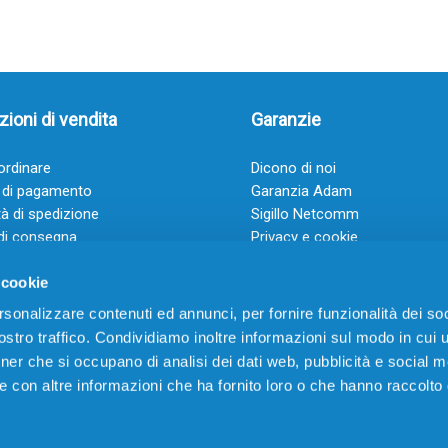
ioni di vendita
Garanzie
rdinare
Dicono di noi
 di pagamento
Garanzia Adam
à di spedizione
Sigillo Netcomm
di consegna
Privacy e cookie
 e condizioni
FAQ: Domande frequenti
 cookie
rsonalizzare contenuti ed annunci, per fornire funzionalità dei soc
stro traffico. Condividiamo inoltre informazioni sul modo in cui ut
tner che si occupano di analisi dei dati web, pubblicità e social m
e con altre informazioni che ha fornito loro o che hanno raccolto
VIA CERRO TARTARI, 21 – 03030 VILLA SANTA LUCIA (FR) – P.IVA