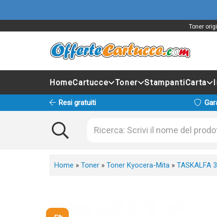
Toner orig
Home
Cartucce
Toner
Stampanti
Carta
Resi gratuiti
Gar
Home
»
Toner
»
Toner Kyocera-Mita
»
TASKALFA 3