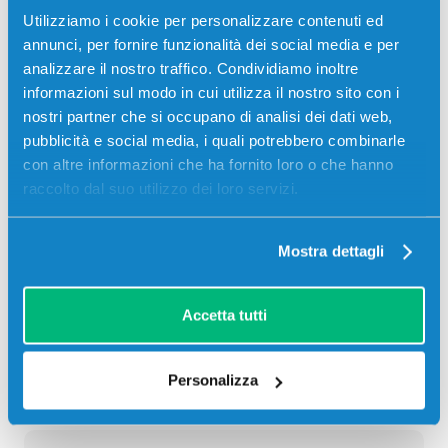
CIANO 7000 pagine per Stampanti: Kyocera-Mita
Utilizziamo i cookie per personalizzare contenuti ed
TASKALFA 306CI
annunci, per fornire funzionalità dei social media e per
analizzare il nostro traffico. Condividiamo inoltre
30,00
€
informazioni sul modo in cui utilizza il nostro sito con i
nostri partner che si occupano di analisi dei dati web,
CONSEGNA IN 24/48 ORE
pubblicità e social media, i quali potrebbero combinarle
con altre informazioni che ha fornito loro o che hanno
Aggiungi al carrello
raccolto dal suo utilizzo dei loro servizi.
SCADE TRA:
Mostra dettagli
02
20
45
48
giorni
ore
min
sec
Accetta tutti
Più acquisti, più risparmi:
Visita la pagina prodotto per
visualizzare l'offerta
Personalizza
Descrizione