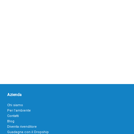
Azienda
Chi siamo
Per l’ambiente
Contatti
Blog
Diventa rivenditore
Guadagna con il Dropship