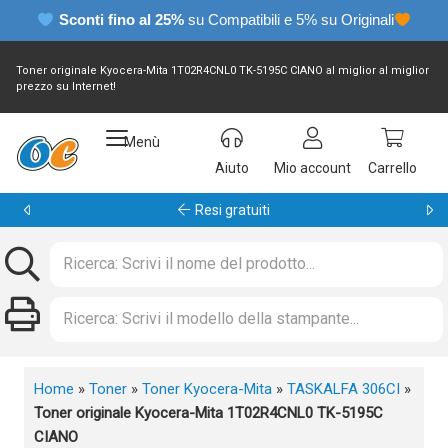
Sconti fino al 25%
su Compatibili e 5% su Originali
Toner originale Kyocera-Mita 1T02R4CNL0 TK-5195C CIANO al miglior al miglior
prezzo su Internet!
Menù
Aiuto
Mio account
Carrello
Garanzia 24 mesi
Home
»
Toner
»
Toner Kyocera-Mita
»
TASKALFA 306CI
»
Toner originale Kyocera-Mita 1T02R4CNL0 TK-5195C
CIANO