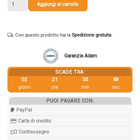
Toner
Aggiungi al carrello
originale
Kyocera-
Mita
1T02R4CNL0
Con questo prodotto hai la
Spedizione gratuita
TK-
5195C
CIANO
Garanzia Adam
quantità
SCADE TRA:
02
21
00
48
giorni
ore
min
sec
PUOI PAGARE CON:
PayPal
Carta di credito
Contrassegno