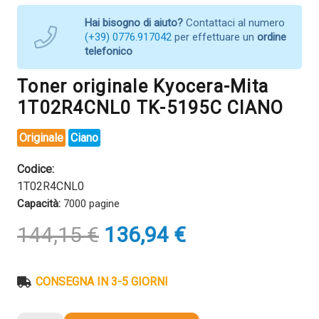
Hai bisogno di aiuto?
Contattaci al numero
(+39) 0776.917042
per effettuare un
ordine
telefonico
Toner originale Kyocera-Mita
1T02R4CNL0 TK-5195C CIANO
Originale
Ciano
Codice:
1T02R4CNL0
Capacità:
7000 pagine
Il
Il
144,15
€
136,94
€
prezzo
prezzo
originale
attuale
era:
è:
CONSEGNA IN 3-5 GIORNI
144,15 €.
136,94 €.