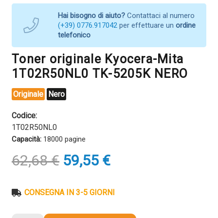
Hai bisogno di aiuto?
Contattaci al numero
(+39) 0776.917042
per effettuare un
ordine
telefonico
Toner originale Kyocera-Mita
1T02R50NL0 TK-5205K NERO
Originale
Nero
Codice:
1T02R50NL0
Capacità:
18000 pagine
Il
Il
62,68
€
59,55
€
prezzo
prezzo
originale
attuale
era:
è:
CONSEGNA IN 3-5 GIORNI
62,68 €.
59,55 €.