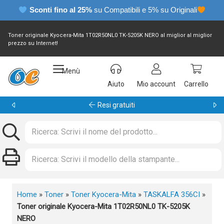
Sconti fino al 25%
su Compatibili e 5% su Originali
Toner originale Kyocera-Mita 1T02R50NL0 TK-5205K NERO al miglior al miglior
prezzo su Internet!
Menù
Aiuto
Mio account
Carrello
Garanzia 24 mesi
Home
»
Toner
»
Toner Kyocera-Mita
»
TASKALFA 356CI
»
Toner originale Kyocera-Mita 1T02R50NL0 TK-5205K
NERO