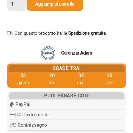
Toner
Aggiungi al carrello
originale
Kyocera-
Mita
1T02R50NL0
Con questo prodotto hai la
Spedizione gratuita
TK-
5205K
NERO
Garanzia Adam
quantità
SCADE TRA:
03
20
04
23
giorni
ore
min
sec
PUOI PAGARE CON:
PayPal
Carta di credito
Contrassegno