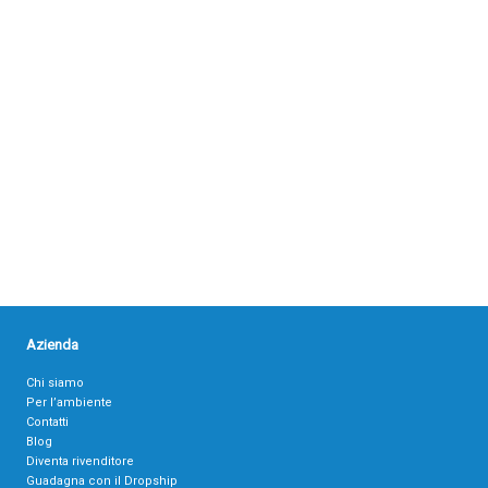
Azienda
Chi siamo
Per l’ambiente
Contatti
Blog
Diventa rivenditore
Guadagna con il Dropship