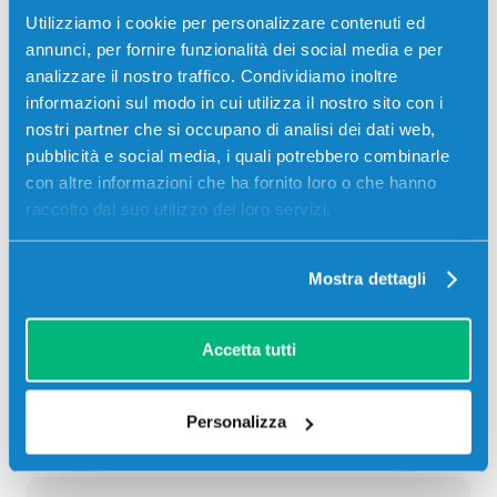
NERO 18000 pagine per Stampanti: Kyocera-Mita
Utilizziamo i cookie per personalizzare contenuti ed
TASKALFA 356CI
annunci, per fornire funzionalità dei social media e per
analizzare il nostro traffico. Condividiamo inoltre
53,00
€
informazioni sul modo in cui utilizza il nostro sito con i
nostri partner che si occupano di analisi dei dati web,
CONSEGNA IN 24/48 ORE
pubblicità e social media, i quali potrebbero combinarle
con altre informazioni che ha fornito loro o che hanno
Aggiungi al carrello
raccolto dal suo utilizzo dei loro servizi.
SCADE TRA:
Mostra dettagli
03
19
44
23
giorni
ore
min
sec
Accetta tutti
Più acquisti, più risparmi:
Visita la pagina prodotto per
visualizzare l'offerta
Personalizza
Descrizione