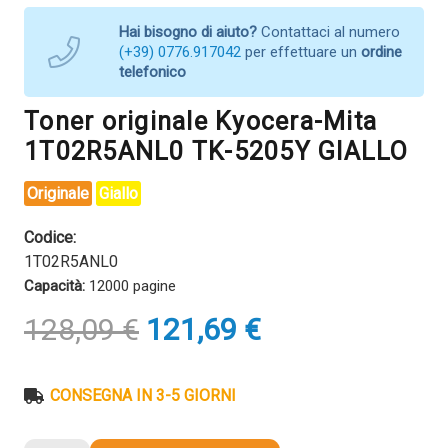
Hai bisogno di aiuto?
Contattaci al numero
(+39) 0776.917042
per effettuare un
ordine
telefonico
Toner originale Kyocera-Mita
1T02R5ANL0 TK-5205Y GIALLO
Originale
Giallo
Codice:
1T02R5ANL0
Capacità:
12000 pagine
Il
Il
128,09
€
121,69
€
prezzo
prezzo
originale
attuale
era:
è:
CONSEGNA IN 3-5 GIORNI
128,09 €.
121,69 €.