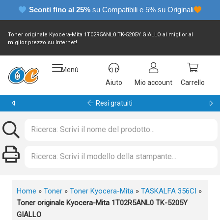
Sconti fino al 25%
su Compatibili e 5% su Originali
Toner originale Kyocera-Mita 1T02R5ANL0 TK-5205Y GIALLO al miglior al
miglior prezzo su Internet!
Menù
Aiuto
Mio account
Carrello
Garanzia 24 mesi
Home
»
Toner
»
Toner Kyocera-Mita
»
TASKALFA 356CI
»
Toner originale Kyocera-Mita 1T02R5ANL0 TK-5205Y
GIALLO