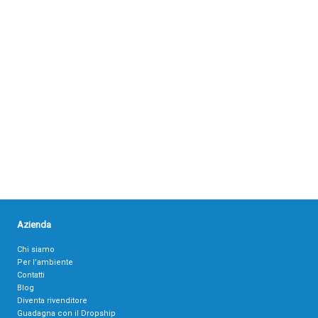
Azienda
Chi siamo
Per l’ambiente
Contatti
Blog
Diventa rivenditore
Guadagna con il Dropship