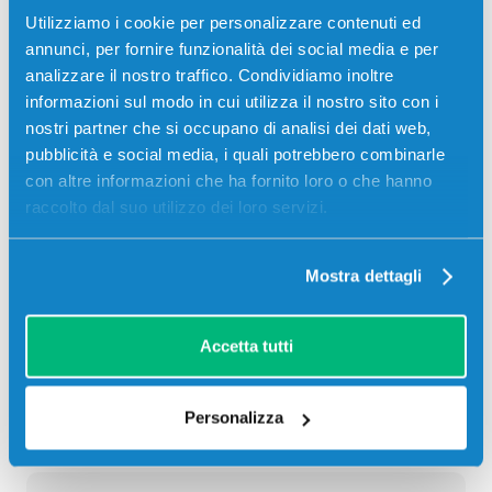
GIALLO 12000 pagine per Stampanti: Kyocera-Mita
Utilizziamo i cookie per personalizzare contenuti ed
TASKALFA 356CI
annunci, per fornire funzionalità dei social media e per
analizzare il nostro traffico. Condividiamo inoltre
42,50
€
informazioni sul modo in cui utilizza il nostro sito con i
nostri partner che si occupano di analisi dei dati web,
CONSEGNA IN 24/48 ORE
pubblicità e social media, i quali potrebbero combinarle
con altre informazioni che ha fornito loro o che hanno
Aggiungi al carrello
raccolto dal suo utilizzo dei loro servizi.
SCADE TRA:
Mostra dettagli
00
12
35
55
giorni
ore
min
sec
Accetta tutti
Più acquisti, più risparmi:
Visita la pagina prodotto per
visualizzare l'offerta
Personalizza
Descrizione