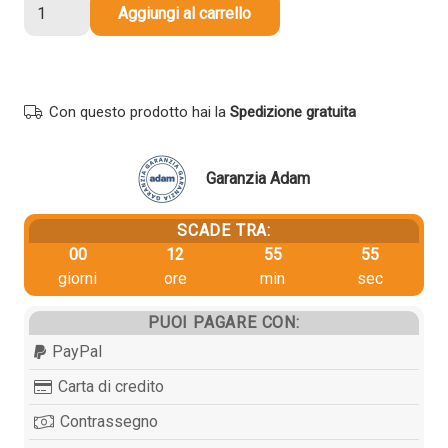
Toner
Aggiungi al carrello
originale
Kyocera-
Mita
1T02R5ANL0
Con questo prodotto hai la
Spedizione gratuita
TK-
5205Y
GIALLO
Garanzia Adam
quantità
SCADE TRA:
00
12
55
55
giorni
ore
min
sec
PUOI PAGARE CON:
PayPal
Carta di credito
Contrassegno