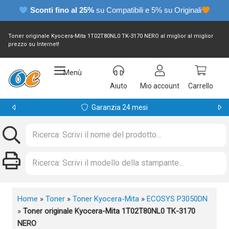
Sconti fino al 25%
su Compatibili e 5% su Originali
Toner originale Kyocera-Mita 1T02T80NL0 TK-3170 NERO al miglior al miglior
prezzo su Internet!
Menù
Aiuto
Mio account
Carrello
Garanzia 24 mesi
Home
»
Toner
»
Toner Kyocera-Mita
»
ECOSYS P3050DN
»
Toner originale Kyocera-Mita 1T02T80NL0 TK-3170
NERO