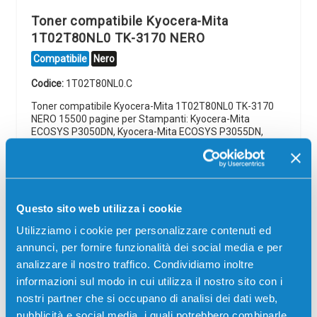
Toner compatibile Kyocera-Mita
1T02T80NL0 TK-3170 NERO
Compatibile
Nero
Codice:
1T02T80NL0.C
Toner compatibile Kyocera-Mita 1T02T80NL0 TK-3170
NERO 15500 pagine per Stampanti: Kyocera-Mita
ECOSYS P3050DN, Kyocera-Mita ECOSYS P3055DN,
Kyocera-Mita ECOSYS P3060DN, Kyocera-Mita ECOSYS
P3150DN, Kyocera-Mita ECOSYS P3155DN,…
16,00
€
Questo sito web utilizza i cookie
CONSEGNA IN 24/48 ORE
Utilizziamo i cookie per personalizzare contenuti ed
annunci, per fornire funzionalità dei social media e per
Aggiungi al carrello
analizzare il nostro traffico. Condividiamo inoltre
informazioni sul modo in cui utilizza il nostro sito con i
nostri partner che si occupano di analisi dei dati web,
SCADE TRA:
pubblicità e social media, i quali potrebbero combinarle