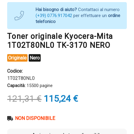
Hai bisogno di aiuto?
Contattaci al numero
(+39) 0776.917042
per effettuare un
ordine
telefonico
Toner originale Kyocera-Mita
1T02T80NL0 TK-3170 NERO
Originale
Nero
Codice:
1T02T80NL0
Capacità:
15500 pagine
Il
Il
121,31
€
115,24
€
prezzo
prezzo
originale
attuale
era:
è:
NON DISPONIBILE
121,31 €.
115,24 €.