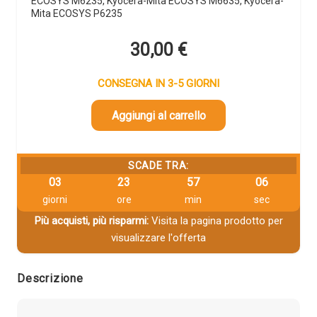
ECOSYS M6235, Kyocera-Mita ECOSYS M6635, Kyocera-
Mita ECOSYS P6235
30,00
€
CONSEGNA IN 3-5 GIORNI
Aggiungi al carrello
SCADE TRA:
03
23
57
05
giorni
ore
min
sec
Più acquisti, più risparmi:
Visita la pagina prodotto per
visualizzare l'offerta
Descrizione