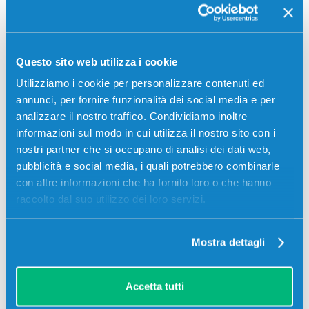
Compatibile
Magenta
Codice:
1T02TWBNL0.C
Questo sito web utilizza i cookie
Toner compatibile Kyocera-Mita 1T02TWBNL0 TK-5280M
MAGENTA 11000 pagine per Stampanti: Kyocera-Mita
Utilizziamo i cookie per personalizzare contenuti ed
ECOSYS M6235, Kyocera-Mita ECOSYS M6635, Kyocera-
Mita ECOSYS P6235
annunci, per fornire funzionalità dei social media e per
analizzare il nostro traffico. Condividiamo inoltre
30,00
€
informazioni sul modo in cui utilizza il nostro sito con i
nostri partner che si occupano di analisi dei dati web,
pubblicità e social media, i quali potrebbero combinarle
CONSEGNA IN 24/48 ORE
con altre informazioni che ha fornito loro o che hanno
Aggiungi al carrello
raccolto dal suo utilizzo dei loro servizi.
Mostra dettagli
SCADE TRA:
03
23
57
05
giorni
ore
min
sec
Accetta tutti
Più acquisti, più risparmi:
Visita la pagina prodotto per