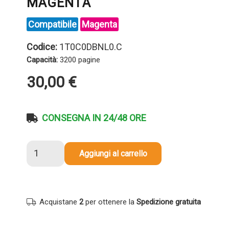
MAGENTA
Compatibile
Magenta
Codice:
1T0C0DBNL0.C
Capacità:
3200 pagine
30,00
€
CONSEGNA IN 24/48 ORE
Toner
Aggiungi al carrello
compatibile
Kyocera-
Mita
1T0C0DBNL0
Acquistane
2
per ottenere la
Spedizione gratuita
TK-
5450M