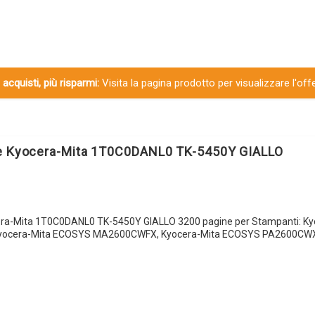
 acquisti, più risparmi:
Visita la pagina prodotto per visualizzare l'off
le Kyocera-Mita 1T0C0DANL0 TK-5450Y GIALLO
era-Mita 1T0C0DANL0 TK-5450Y GIALLO 3200 pagine per Stampanti: Ky
ocera-Mita ECOSYS MA2600CWFX, Kyocera-Mita ECOSYS PA2600CWX,