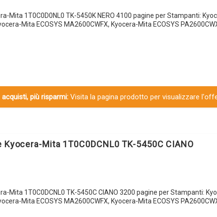
era-Mita 1T0C0D0NL0 TK-5450K NERO 4100 pagine per Stampanti: Kyoc
ocera-Mita ECOSYS MA2600CWFX, Kyocera-Mita ECOSYS PA2600CWX,
 acquisti, più risparmi:
Visita la pagina prodotto per visualizzare l'off
le Kyocera-Mita 1T0C0DCNL0 TK-5450C CIANO
era-Mita 1T0C0DCNL0 TK-5450C CIANO 3200 pagine per Stampanti: Kyo
ocera-Mita ECOSYS MA2600CWFX, Kyocera-Mita ECOSYS PA2600CWX,