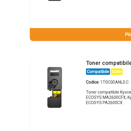
Più
Toner compatibi
Compatibile
Giallo
Codice:
1T0C0DANL0.C
Toner compatibile Kyoc
ECOSYS MA2600CFX, Ky
ECOSYS PA2600CX