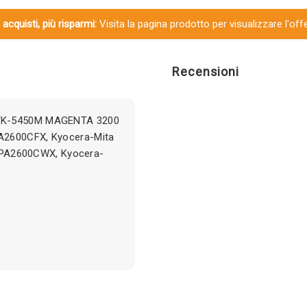
 acquisti, più risparmi:
Visita la pagina prodotto per visualizzare l'off
Recensioni
 TK-5450M MAGENTA 3200
A2600CFX, Kyocera-Mita
PA2600CWX, Kyocera-