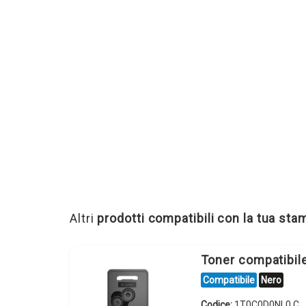
Altri
prodotti compatibili con la tua st
Toner compatibi
Compatibile
Nero
Codice:
1T0C0D0NL0.C