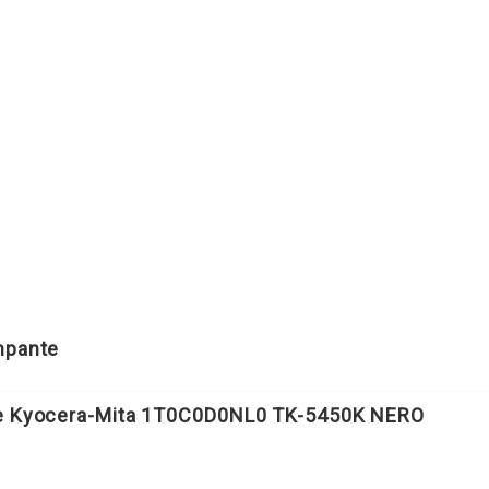
MAGENTA
quantità
ampante
le Kyocera-Mita 1T0C0D0NL0 TK-5450K NERO