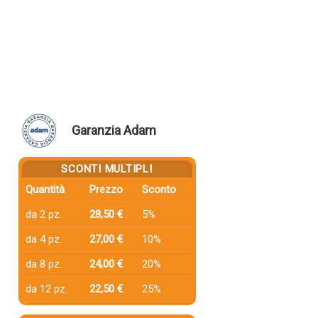
Garanzia Adam
SCONTI MULTIPLI
Quantità
Prezzo
Sconto
da 2 pz.
28,50 €
5%
da 4 pz.
27,00 €
10%
da 8 pz.
24,00 €
20%
da 12 pz.
22,50 €
25%