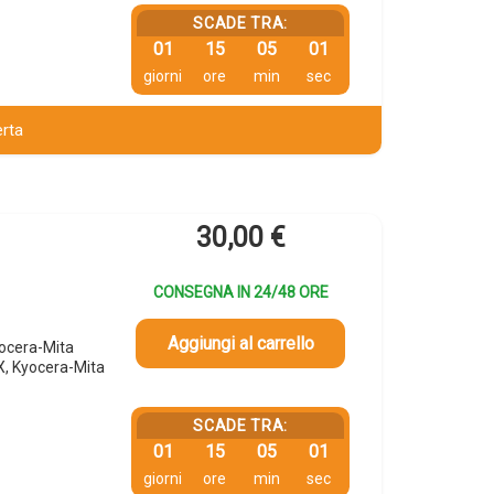
SCADE TRA:
01
15
05
00
giorni
ore
min
sec
erta
30,00
€
CONSEGNA IN 24/48 ORE
Aggiungi al carrello
ocera-Mita
 Kyocera-Mita
SCADE TRA:
01
15
05
00
giorni
ore
min
sec