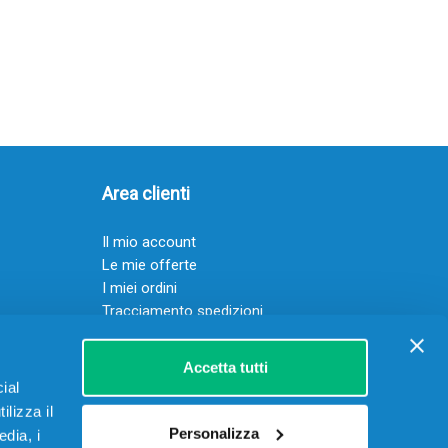
Area clienti
Il mio account
Le mie offerte
I miei ordini
Tracciamento spedizioni
Resi
Servizio clienti
Accetta tutti
ial
ilizza il
Personalizza
edia, i