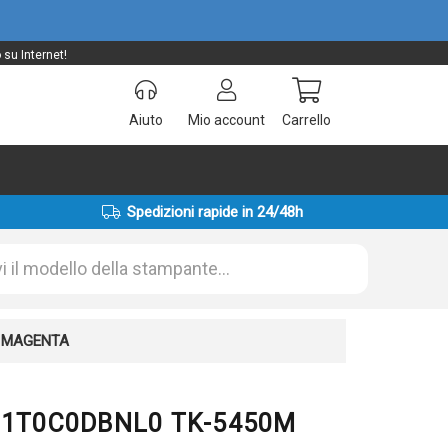
su Internet!
Aiuto
Mio account
Carrello
Spedizioni rapide in 24/48h
M MAGENTA
ta 1T0C0DBNL0 TK-5450M