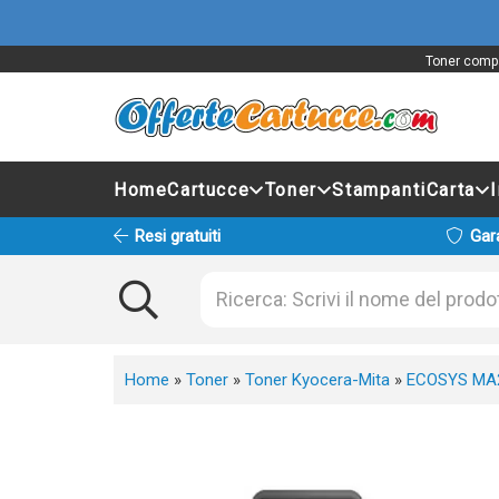
Toner compa
Home
Cartucce
Toner
Stampanti
Carta
Resi gratuiti
Gar
Home
»
Toner
»
Toner Kyocera-Mita
»
ECOSYS MA