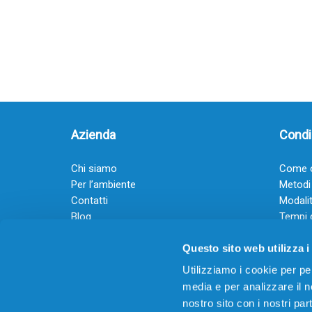
Azienda
Condiz
Chi siamo
Come o
Per l’ambiente
Metodi
Contatti
Modalit
Blog
Tempi 
Diventa rivenditore
Termini
Questo sito web utilizza i
Guadagna con il Dropship
Black Friday 2025
Utilizziamo i cookie per pe
media e per analizzare il no
nostro sito con i nostri par