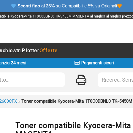
Sconti fino al 25%
su Compatibili e 5% su Originali
tibile Kyocera-Mita 1T0C0DBNL0 TK-5450M MAGENTA al miglior al miglior prezzo 
Inchiostri
Plotter
Offerte
anzia 24 mesi
Pagamenti sicuri
2600CFX
»
Toner compatibile Kyocera-Mita 1T0C0DBNL0 TK-5450
Toner compatibile Kyocera-Mi