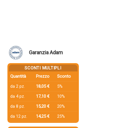
Garanzia Adam
SCONTI MULTIPLI
Quantità
Prezzo
Sconto
da 2 pz.
18,05 €
5%
da 4 pz.
17,10 €
10%
da 8 pz.
15,20 €
20%
da 12 pz.
14,25 €
25%