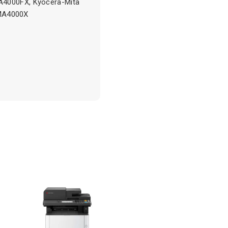
A4000FX, Kyocera-Mita
MA4000X