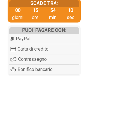
SCADE TRA:
00
15
54
09
giorni
ore
min
sec
PUOI PAGARE CON:
PayPal
Carta di credito
Contrassegno
Bonifico bancario