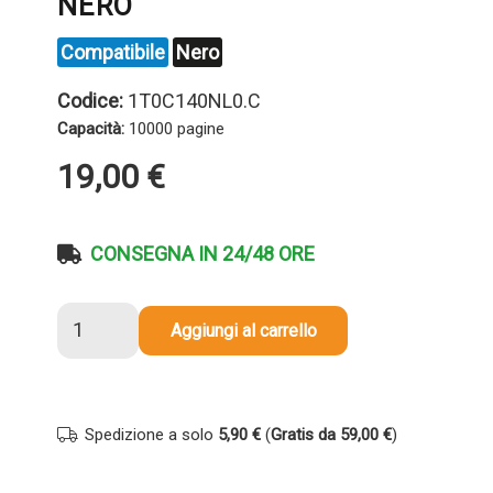
NERO
Compatibile
Nero
Codice:
1T0C140NL0.C
Capacità:
10000 pagine
19,00
€
CONSEGNA IN 24/48 ORE
Toner
Aggiungi al carrello
compatibile
Kyocera-
Mita
1T0C140NL0
Spedizione a solo
5,90 €
(
Gratis da 59,00 €
)
TK-
1270