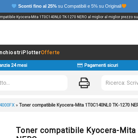
Sconti fino al 25%
su Compatibili e 5% su Originali
mpatibile Kyocera-Mita 1T0C140NL0 TK-1270 NERO al miglior al miglior prezzo su 
Inchiostri
Plotter
Offerte
anzia 24 mesi
Pagamenti sicuri
4000FX
»
Toner compatibile Kyocera-Mita 1T0C140NL0 TK-1270 NE
Toner compatibile Kyocera-Mit