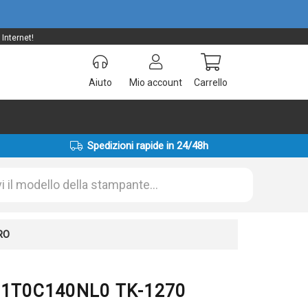
Internet!
Aiuto
Mio account
Carrello
Spedizioni rapide in 24/48h
RO
a 1T0C140NL0 TK-1270