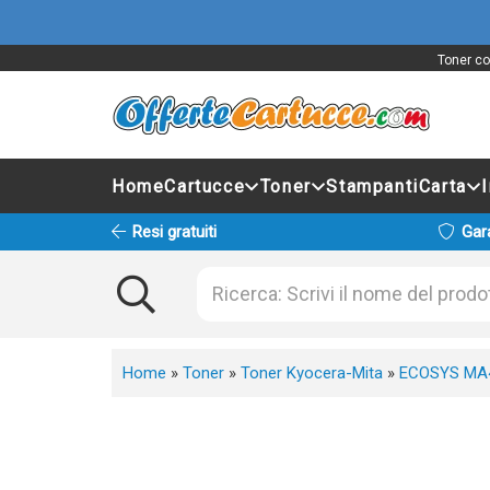
Toner co
Home
Cartucce
Toner
Stampanti
Carta
Resi gratuiti
Gar
Home
»
Toner
»
Toner Kyocera-Mita
»
ECOSYS MA