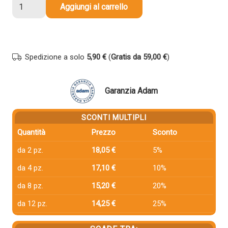
Toner
Aggiungi al carrello
compatibile
Kyocera-
Mita
1T0C150NL0
Spedizione a solo
5,90 €
(
Gratis da 59,00 €
)
TK-
1260
NERO
Garanzia Adam
quantità
SCONTI MULTIPLI
Quantità
Prezzo
Sconto
da 2 pz.
18,05 €
5%
da 4 pz.
17,10 €
10%
da 8 pz.
15,20 €
20%
da 12 pz.
14,25 €
25%