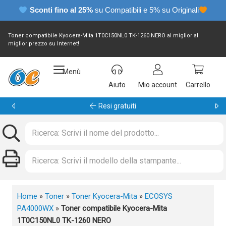
Sconti fino al 25%
su Compatibili e 5% su Originali
Toner compatibile Kyocera-Mita 1T0C150NL0 TK-1260 NERO al miglior al
miglior prezzo su Internet!
Menù
Aiuto
Mio account
Carrello
Garanzia 24 mesi
Home
»
Toner
»
Toner Kyocera-Mita
»
ECOSYS
PA4000WX
»
Toner compatibile Kyocera-Mita
1T0C150NL0 TK-1260 NERO