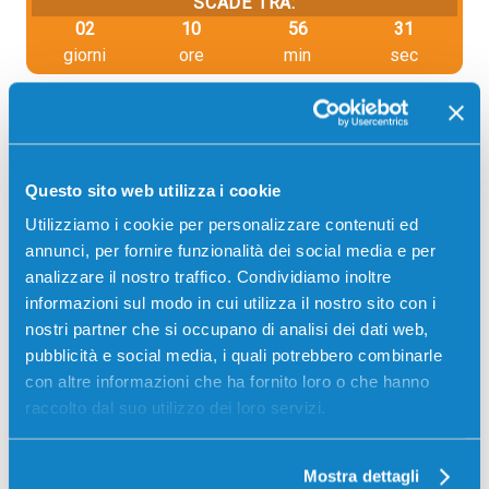
SCADE TRA:
02
10
56
31
giorni
ore
min
sec
PUOI PAGARE CON:
PayPal
Carta di credito
Questo sito web utilizza i cookie
Contrassegno
Utilizziamo i cookie per personalizzare contenuti ed
Bonifico bancario
annunci, per fornire funzionalità dei social media e per
analizzare il nostro traffico. Condividiamo inoltre
informazioni sul modo in cui utilizza il nostro sito con i
nostri partner che si occupano di analisi dei dati web,
Descrizione
pubblicità e social media, i quali potrebbero combinarle
con altre informazioni che ha fornito loro o che hanno
raccolto dal suo utilizzo dei loro servizi.
Toner compatibile Kyocera-Mita 1T0C150NL0 TK-
1260 NERO 10000 pagine per Stampanti: Kyocera-
Mita ECOSYS PA4000WX, Kyocera-Mita ECOSYS
Mostra dettagli