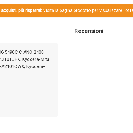
 acquisti, più risparmi:
Visita la pagina prodotto per visualizzare l'off
Recensioni
TK-5490C CIANO 2400
A2101CFX, Kyocera-Mita
PA2101CWX, Kyocera-