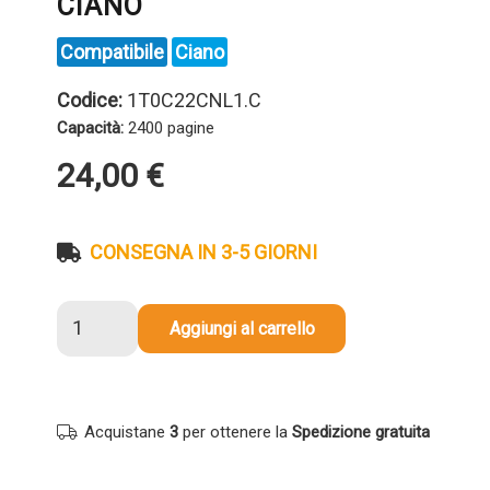
CIANO
Compatibile
Ciano
Codice:
1T0C22CNL1.C
Capacità:
2400 pagine
24,00
€
CONSEGNA IN 3-5 GIORNI
Toner
Aggiungi al carrello
compatibile
Kyocera-
Mita
1T0C22CNL1
Acquistane
3
per ottenere la
Spedizione gratuita
TK-
5490C