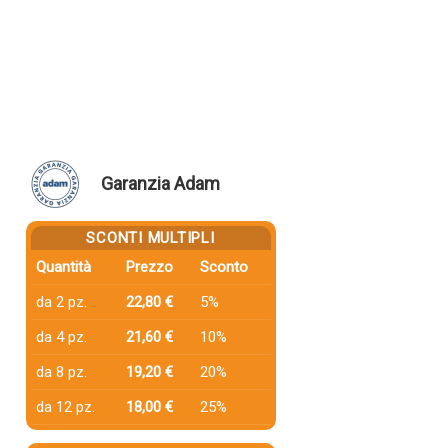
Garanzia Adam
SCONTI MULTIPLI
Quantità
Prezzo
Sconto
da 2 pz.
22,80 €
5%
da 4 pz.
21,60 €
10%
da 8 pz.
19,20 €
20%
da 12 pz.
18,00 €
25%