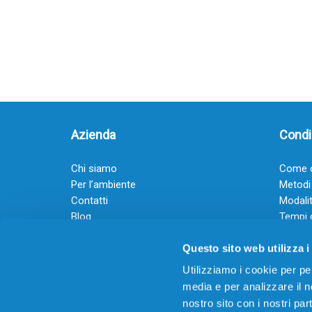
Azienda
Condiz
Chi siamo
Come o
Per l’ambiente
Metodi
Contatti
Modalit
Blog
Tempi 
Diventa rivenditore
Termini
Questo sito web utilizza i
Guadagna con il Dropship
Black Friday 2025
Utilizziamo i cookie per pe
media e per analizzare il no
nostro sito con i nostri par