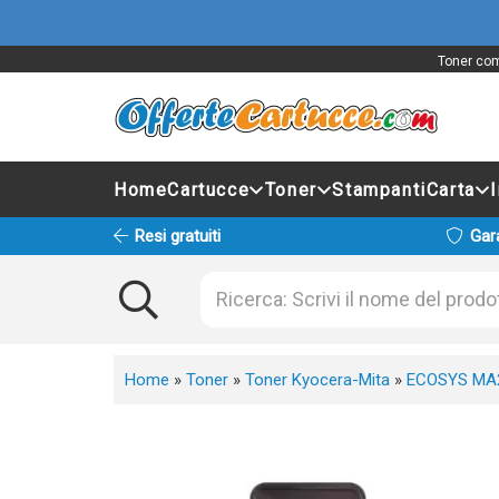
Toner com
Home
Cartucce
Toner
Stampanti
Carta
Resi gratuiti
Gar
Home
»
Toner
»
Toner Kyocera-Mita
»
ECOSYS MA