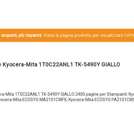
 acquisti, più risparmi:
Visita la pagina prodotto per visualizzare l'off
le Kyocera-Mita 1T0C22ANL1 TK-5490Y GIALLO
era-Mita 1T0C22ANL1 TK-5490Y GIALLO 2400 pagine per Stampanti: Ky
ocera-Mita ECOSYS MA2101CWFX, Kyocera-Mita ECOSYS PA2101CWX,