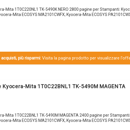
era-Mita 1T0C220NL1 TK-5490K NERO 2800 pagine per Stampanti: Kyoc
ocera-Mita ECOSYS MA2101CWFX, Kyocera-Mita ECOSYS PA2101CWX,
 acquisti, più risparmi:
Visita la pagina prodotto per visualizzare l'off
le Kyocera-Mita 1T0C22BNL1 TK-5490M MAGENTA
cera-Mita 1T0C22BNL1 TK-5490M MAGENTA 2400 pagine per Stampanti:
ocera-Mita ECOSYS MA2101CWFX, Kyocera-Mita ECOSYS PA2101CWX,