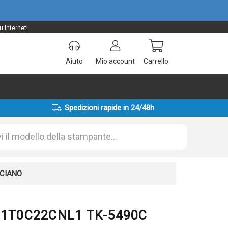
 Internet!
Aiuto
Mio account
Carrello
Spedizioni rapide in 24/48h
 CIANO
ta 1T0C22CNL1 TK-5490C