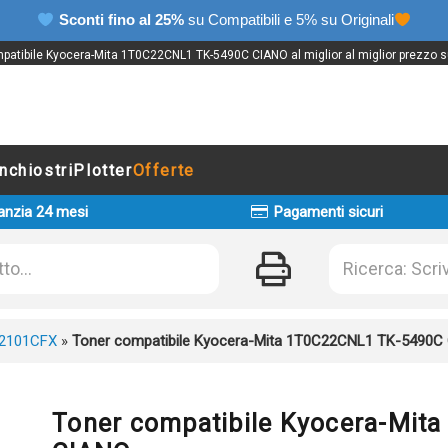
Sconti fino al 25%
su Compatibili e 5% su Originali
patibile Kyocera-Mita 1T0C22CNL1 TK-5490C CIANO al miglior al miglior prezzo su
Inchiostri
Plotter
Offerte
anzia 24 mesi
Pagamenti sicuri
2101CFX
»
Toner compatibile Kyocera-Mita 1T0C22CNL1 TK-5490C
Toner compatibile Kyocera-Mi