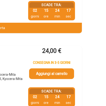
SCADE TRA:
02
15
24
16
giorni
ore
min
sec
erta
24,00
€
CONSEGNA IN 3-5 GIORNI
Aggiungi al carrello
ocera-Mita
 Kyocera-Mita
SCADE TRA:
02
15
24
16
giorni
ore
min
sec