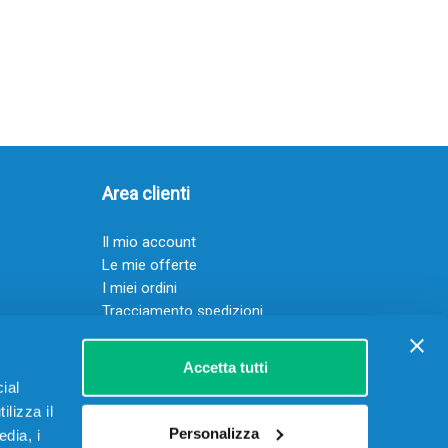
Area clienti
Il mio account
Le mie offerte
I miei ordini
Tracciamento spedizioni
Resi
Servizio clienti
Accetta tutti
ial
ilizza il
Personalizza
edia, i