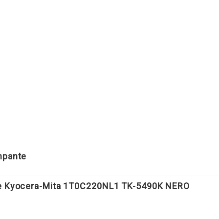
CIANO
quantità
ampante
le Kyocera-Mita 1T0C220NL1 TK-5490K NERO