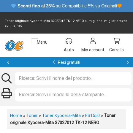
Sconti fino al 25%
su Compatibili e 5% su Originali
Toner originale Kyocera-Mita 37027012 TK-12 NERO al miglior al miglior prezzo
su Internet!
Menù
Aiuto
Mio account
Carrello
Garanzia 24 mesi
Home
»
Toner
»
Toner Kyocera-Mita
»
FS1550
»
Toner
originale Kyocera-Mita 37027012 TK-12 NERO