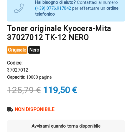
Hai bisogno di aiuto?
Contattaci al numero
(+39) 0776.917042
per effettuare un
ordine
telefonico
Toner originale Kyocera-Mita
37027012 TK-12 NERO
Originale
Nero
Codice:
37027012
Capacità:
10000 pagine
Il
Il
125,79
€
119,50
€
prezzo
prezzo
originale
attuale
era:
è:
NON DISPONIBILE
125,79 €.
119,50 €.
Avvisami quando torna disponibile