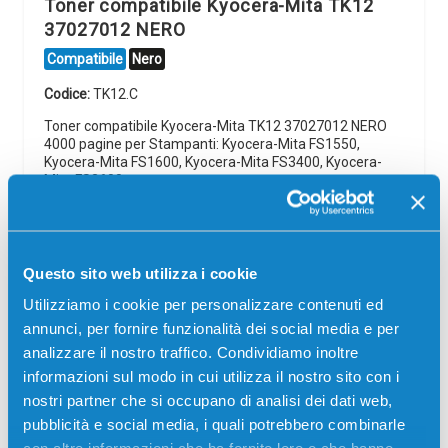
Toner compatibile Kyocera-Mita TK12
37027012 NERO
Compatibile
Nero
Codice:
TK12.C
Toner compatibile Kyocera-Mita TK12 37027012 NERO
4000 pagine per Stampanti: Kyocera-Mita FS1550,
Kyocera-Mita FS1600, Kyocera-Mita FS3400, Kyocera-
Mita FS3600
31,50
€
Questo sito web utilizza i cookie
CONSEGNA IN 3-5 GIORNI
Utilizziamo i cookie per personalizzare contenuti ed
Aggiungi al carrello
annunci, per fornire funzionalità dei social media e per
analizzare il nostro traffico. Condividiamo inoltre
informazioni sul modo in cui utilizza il nostro sito con i
SCADE TRA:
nostri partner che si occupano di analisi dei dati web,
01
16
02
03
pubblicità e social media, i quali potrebbero combinarle
giorni
ore
min
sec