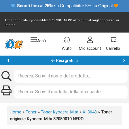
Sconti fino al 25%
su Compatibili e 5% su Originali
Toner originale Kyocera-Mita 37089010 NERO al miglior al miglior prezzo su
Internet!
Menù
Aiuto
Mio account
Carrello
Resi gratuiti
Home
»
Toner
»
Toner Kyocera-Mita
»
XI 3648
»
Toner
originale Kyocera-Mita 37089010 NERO