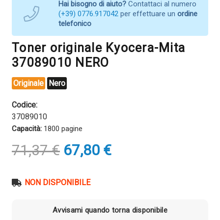
Hai bisogno di aiuto?
Contattaci al numero
(+39) 0776.917042
per effettuare un
ordine
telefonico
Toner originale Kyocera-Mita
37089010 NERO
Originale
Nero
Codice:
37089010
Capacità:
1800 pagine
Il
Il
71,37
€
67,80
€
prezzo
prezzo
originale
attuale
era:
è:
NON DISPONIBILE
71,37 €.
67,80 €.
Avvisami quando torna disponibile