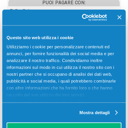
PUOI PAGARE CON:
PayPal
Carta di credito
Contrassegno
Questo sito web utilizza i cookie
Bonifico bancario
Utilizziamo i cookie per personalizzare contenuti ed
annunci, per fornire funzionalità dei social media e per
analizzare il nostro traffico. Condividiamo inoltre
informazioni sul modo in cui utilizza il nostro sito con i
Descrizione
nostri partner che si occupano di analisi dei dati web,
pubblicità e social media, i quali potrebbero combinarle
Toner originale Kyocera-Mita 37089010 NERO 1800
con altre informazioni che ha fornito loro o che hanno
pagine per Stampanti: Kyocera-Mita XI 3648,
raccolto dal suo utilizzo dei loro servizi.
Kyocera-Mita XI 8020
Mostra dettagli