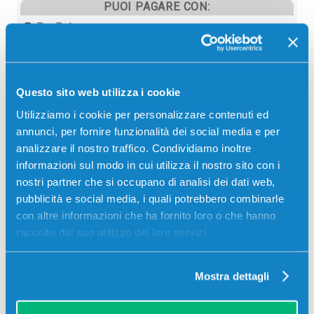
PUOI PAGARE CON:
PayPal
Carta di credito
Contrassegno
Questo sito web utilizza i cookie
Bonifico bancario
Utilizziamo i cookie per personalizzare contenuti ed
annunci, per fornire funzionalità dei social media e per
analizzare il nostro traffico. Condividiamo inoltre
informazioni sul modo in cui utilizza il nostro sito con i
Descrizione
nostri partner che si occupano di analisi dei dati web,
pubblicità e social media, i quali potrebbero combinarle
Toner originale Kyocera-Mita 370PD3KW TK-500Y
con altre informazioni che ha fornito loro o che hanno
GIALLO 8000 pagine per Stampanti: Kyocera-Mita
raccolto dal suo utilizzo dei loro servizi.
FS-C5016
Mostra dettagli