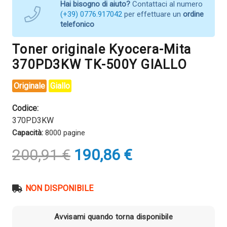
Hai bisogno di aiuto?
Contattaci al numero
(+39) 0776.917042
per effettuare un
ordine
telefonico
Toner originale Kyocera-Mita
370PD3KW TK-500Y GIALLO
Originale
Giallo
Codice:
370PD3KW
Capacità:
8000 pagine
Il
Il
200,91
€
190,86
€
prezzo
prezzo
originale
attuale
era:
è:
NON DISPONIBILE
200,91 €.
190,86 €.
Avvisami quando torna disponibile