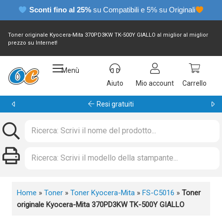
Sconti fino al 25%
su Compatibili e 5% su Originali
Toner originale Kyocera-Mita 370PD3KW TK-500Y GIALLO al miglior al miglior
prezzo su Internet!
Menù
Aiuto
Mio account
Carrello
Resi gratuiti
Home
»
Toner
»
Toner Kyocera-Mita
»
FS-C5016
»
Toner
originale Kyocera-Mita 370PD3KW TK-500Y GIALLO