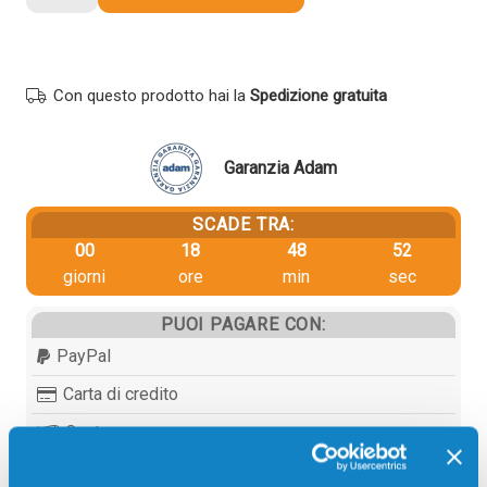
Lexmark
24B6889
originale
NERO
Con questo prodotto hai la
Spedizione gratuita
quantità
Garanzia Adam
SCADE TRA:
00
18
48
52
giorni
ore
min
sec
PUOI PAGARE CON:
PayPal
Carta di credito
Contrassegno
Bonifico bancario