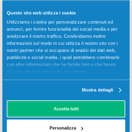
Questo sito web utilizza i cookie
Utilizziamo i cookie per personalizzare contenuti ed
Descrizione
annunci, per fornire funzionalità dei social media e per
analizzare il nostro traffico. Condividiamo inoltre
Toner Lexmark 24B6889 originale NERO 21000
informazioni sul modo in cui utilizza il nostro sito con i
pagine per Stampanti: Lexmark M1246, Lexmark
nostri partner che si occupano di analisi dei dati web,
XM1246
pubblicità e social media, i quali potrebbero combinarle
con altre informazioni che ha fornito loro o che hanno
raccolto dal suo utilizzo dei loro servizi.
Mostra dettagli
Accetta tutti
Recensioni
Personalizza