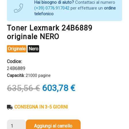
Hai bisogno di aiuto?
Contattaci al numero
(+39) 0776.917042
per effettuare un
ordine
telefonico
Toner Lexmark 24B6889
originale NERO
Originale
Nero
Codice:
24B6889
Capacità:
21000 pagine
Il
Il
635,56
€
603,78
€
prezzo
prezzo
originale
attuale
era:
è:
CONSEGNA IN 3-5 GIORNI
635,56 €.
603,78 €.
Toner
Aggiungi al carrello