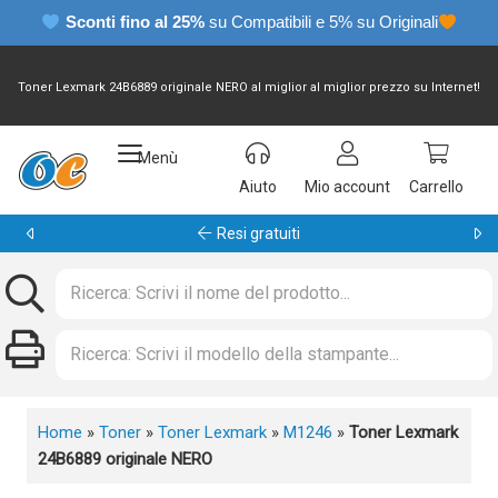
Sconti fino al 25%
su Compatibili e 5% su Originali
Toner Lexmark 24B6889 originale NERO al miglior al miglior prezzo su Internet!
Menù
Aiuto
Mio account
Carrello
Garanzia 24 mesi
Home
»
Toner
»
Toner Lexmark
»
M1246
»
Toner Lexmark
24B6889 originale NERO