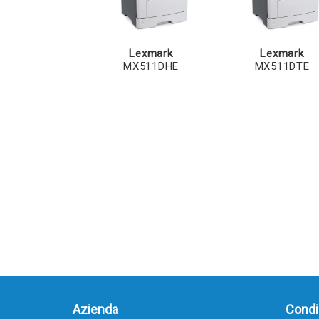
Lexmark
Lexmark
MX511DHE
MX511DTE
Azienda
Condiz