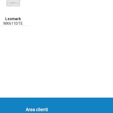
Lexmark
MX611DTE
Area clienti