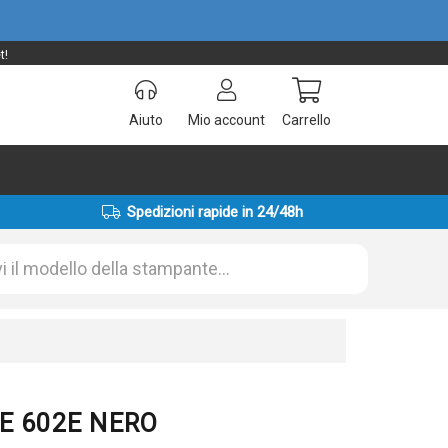
t!
Aiuto
Mio account
Carrello
Spedizioni rapide in 24/48h
0E 602E NERO