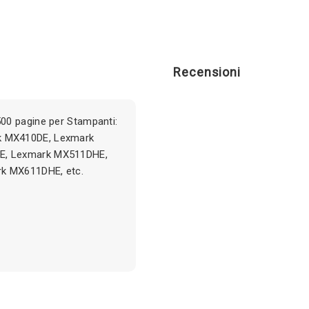
Recensioni
00 pagine per Stampanti:
k MX410DE, Lexmark
E, Lexmark MX511DHE,
k MX611DHE, etc.