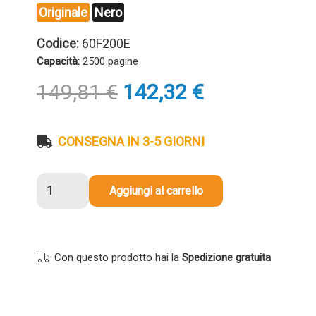
Originale
Nero
Codice:
60F200E
Capacità:
2500 pagine
Il
Il
149,81
€
142,32
€
prezzo
prezzo
originale
attuale
era:
è:
CONSEGNA IN 3-5 GIORNI
149,81 €.
142,32 €.
Toner
Aggiungi al carrello
originale
Lexmark
60F200E
602E
Con questo prodotto hai la
Spedizione gratuita
NERO
quantità