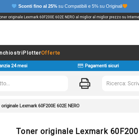
Sconti fino al 25%
su Compatibili e 5% su Originali
oner originale Lexmark 60F200E 602E NERO al miglior al miglior prezzo su Interne
Inchiostri
Plotter
Offerte
anzia 24 mesi
Pagamenti sicuri
 originale Lexmark 60F200E 602E NERO
Toner originale Lexmark 60F20