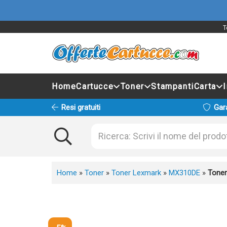
T
Home
Cartucce
Toner
Stampanti
Carta
Resi gratuiti
Gar
Home
»
Toner
»
Toner Lexmark
»
MX310DE
»
Toner