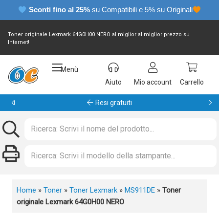
Sconti fino al 25%
su Compatibili e 5% su Originali
Toner originale Lexmark 64G0H00 NERO al miglior al miglior prezzo su
Internet!
Menù
Aiuto
Mio account
Carrello
Garanzia 24 mesi
Home
»
Toner
»
Toner Lexmark
»
MS911DE
»
Toner
originale Lexmark 64G0H00 NERO