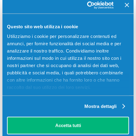
MX910DE, Lexmark MX910DXE, Lexmark MX911DE,
Lexmark MX912DE
59,00
€
Questo sito web utilizza i cookie
Utilizziamo i cookie per personalizzare contenuti ed
CONSEGNA IN 3-5 GIORNI
annunci, per fornire funzionalità dei social media e per
Aggiungi al carrello
analizzare il nostro traffico. Condividiamo inoltre
informazioni sul modo in cui utilizza il nostro sito con i
nostri partner che si occupano di analisi dei dati web,
Spedizione gratuita
pubblicità e social media, i quali potrebbero combinarle
con altre informazioni che ha fornito loro o che hanno
SCADE TRA:
raccolto dal suo utilizzo dei loro servizi.
01
07
11
35
giorni
ore
min
sec
Più acquisti, più risparmi:
Visita la pagina prodotto per
Mostra dettagli
visualizzare l'offerta
Accetta tutti
Descrizione