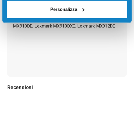
Personalizza
Toner originale Lexmark 64G0H00 NERO 32500
pagine per Stampanti: Lexmark MS911DE, Lexmark
MX910DE, Lexmark MX910DXE, Lexmark MX912DE
Recensioni