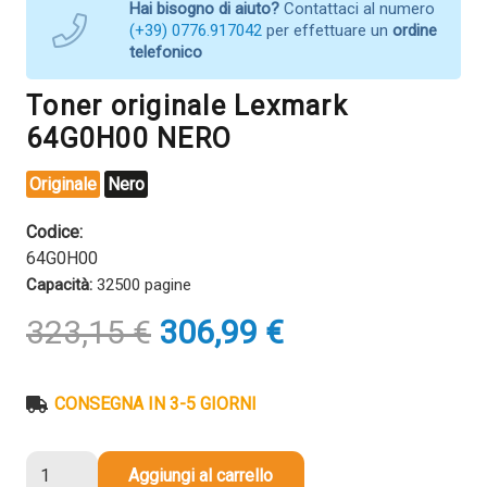
Hai bisogno di aiuto?
Contattaci al numero
(+39) 0776.917042
per effettuare un
ordine
telefonico
Toner originale Lexmark
64G0H00 NERO
Originale
Nero
Codice:
64G0H00
Capacità:
32500 pagine
Il
Il
323,15
€
306,99
€
prezzo
prezzo
originale
attuale
era:
è:
CONSEGNA IN 3-5 GIORNI
323,15 €.
306,99 €.
Toner
Aggiungi al carrello