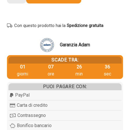
originale
Lexmark
64G0H00
NERO
Con questo prodotto hai la
Spedizione gratuita
quantità
Garanzia Adam
SCADE TRA:
01
07
26
35
giorni
ore
min
sec
PUOI PAGARE CON:
PayPal
Carta di credito
Contrassegno
Bonifico bancario