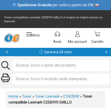
Spedizione Gratuita
per ordini a partire da 29€
Toner compatibile Lexmark C232HY0 GIALLO al miglior al miglior prezzo su
Internet!
Menù
Aiuto
Mio account
Carrello
Garanzia 24 mesi
Home
»
Toner
»
Toner Lexmark
»
C2425DW
»
Toner
compatibile Lexmark C232HY0 GIALLO