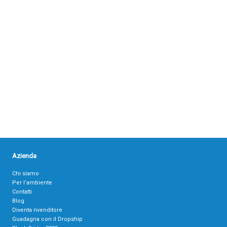
Azienda
Chi siamo
Per l’ambiente
Contatti
Blog
Diventa rivenditore
Guadagna con il Dropship