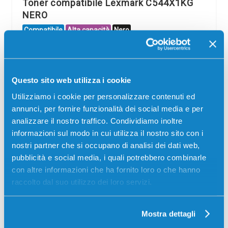
Toner compatibile Lexmark C544X1KG
NERO
Compatibile
Alta capacità
Nero
Codice:
C544X1KG.C
Toner compatibile Lexmark C544X1KG NERO 6000
pagine per Stampanti: Lexmark C544, Lexmark C544DN,
Questo sito web utilizza i cookie
Lexmark X544
Utilizziamo i cookie per personalizzare contenuti ed
59,00
€
annunci, per fornire funzionalità dei social media e per
analizzare il nostro traffico. Condividiamo inoltre
CONSEGNA IN 3-5 GIORNI
informazioni sul modo in cui utilizza il nostro sito con i
nostri partner che si occupano di analisi dei dati web,
Aggiungi al carrello
pubblicità e social media, i quali potrebbero combinarle
con altre informazioni che ha fornito loro o che hanno
raccolto dal suo utilizzo dei loro servizi.
Spedizione gratuita
SCADE TRA:
Mostra dettagli
00
09
27
23