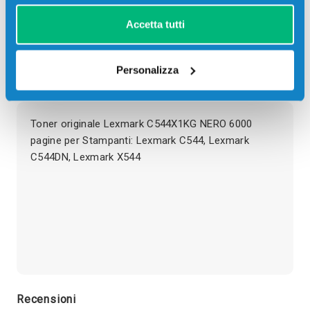
giorni
ore
min
sec
Accetta tutti
Più acquisti, più risparmi:
Visita la pagina prodotto per
visualizzare l'offerta
Personalizza
Descrizione
Toner originale Lexmark C544X1KG NERO 6000
pagine per Stampanti: Lexmark C544, Lexmark
C544DN, Lexmark X544
Recensioni