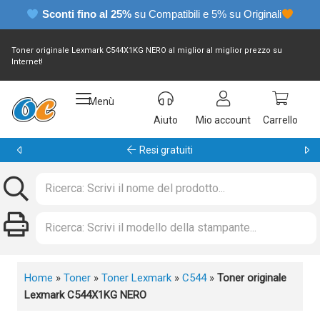
Sconti fino al 25%
su Compatibili e 5% su Originali
Toner originale Lexmark C544X1KG NERO al miglior al miglior prezzo su
Internet!
Menù
Aiuto
Mio account
Carrello
Garanzia 24 mesi
Home
»
Toner
»
Toner Lexmark
»
C544
»
Toner originale
Lexmark C544X1KG NERO