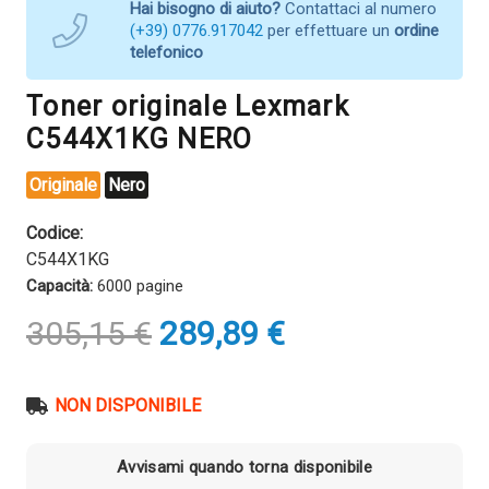
Hai bisogno di aiuto?
Contattaci al numero
(+39) 0776.917042
per effettuare un
ordine
telefonico
Toner originale Lexmark
C544X1KG NERO
Originale
Nero
Codice:
C544X1KG
Capacità:
6000 pagine
Il
Il
305,15
€
289,89
€
prezzo
prezzo
originale
attuale
era:
è:
NON DISPONIBILE
305,15 €.
289,89 €.
Avvisami quando torna disponibile