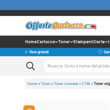
Home
Cartucce
Toner
Stampanti
Carta
Resi gratuiti
Gar
Home
»
Toner
»
Toner Lexmark
»
C746
»
Toner or