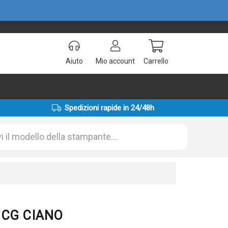
!
Aiuto
Mio account
Carrello
Spedizioni rapide in 24/48h
A3CG CIANO