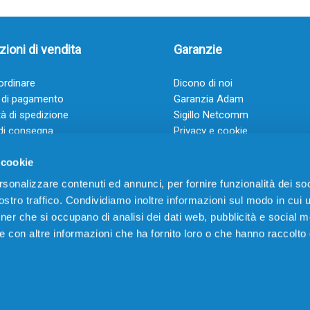
ioni di vendita
Garanzie
rdinare
Dicono di noi
 di pagamento
Garanzia Adam
à di spedizione
Sigillo Netcomm
di consegna
Privacy e cookie
 e condizioni
FAQ: Domande frequenti
 cookie
rsonalizzare contenuti ed annunci, per fornire funzionalità dei soc
stro traffico. Condividiamo inoltre informazioni sul modo in cui ut
tner che si occupano di analisi dei dati web, pubblicità e social m
e con altre informazioni che ha fornito loro o che hanno raccolto
VIA CERRO TARTARI, 21 – 03030 VILLA SANTA LUCIA (FR) – P.IVA