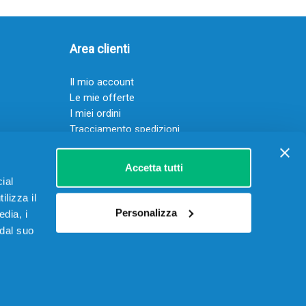
Area clienti
Il mio account
Le mie offerte
I miei ordini
Tracciamento spedizioni
Resi
Servizio clienti
Accetta tutti
ial
ilizza il
Personalizza
edia, i
 dal suo
 15906901002 – REA RM-1622070