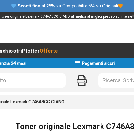
Sconti fino al 25%
su Compatibili e 5% su Originali
Toner originale Lexmark C746A3CG CIANO al miglior al miglior prezzo su Internet
Inchiostri
Plotter
Offerte
anzia 24 mesi
Pagamenti sicuri
iginale Lexmark C746A3CG CIANO
Toner originale Lexmark C746