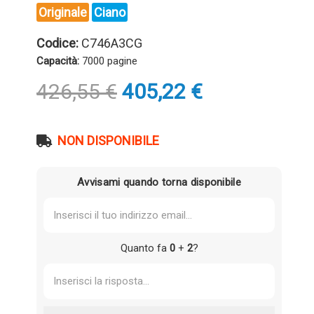
Originale
Ciano
Codice:
C746A3CG
Capacità:
7000 pagine
Il
Il
426,55
€
405,22
€
prezzo
prezzo
originale
attuale
era:
è:
NON DISPONIBILE
426,55 €.
405,22 €.
Avvisami quando torna disponibile
Quanto fa
0
+
2
?