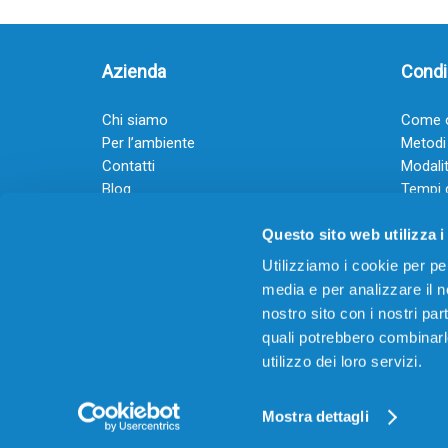
Azienda
Condiz
Chi siamo
Come o
Per l’ambiente
Metodi
Contatti
Modalit
Blog
Tempi 
Diventa rivenditore
Termini
Questo sito web utilizza i
Guadagna con il Dropship
Black Friday 2025
Utilizziamo i cookie per pe
media e per analizzare il no
nostro sito con i nostri par
quali potrebbero combinarl
utilizzo dei loro servizi.
© 2026
Offertecartucce.com
/ GRUPPO ADAM SRL – 
Powered by
DigitalUp
Mostra dettagli