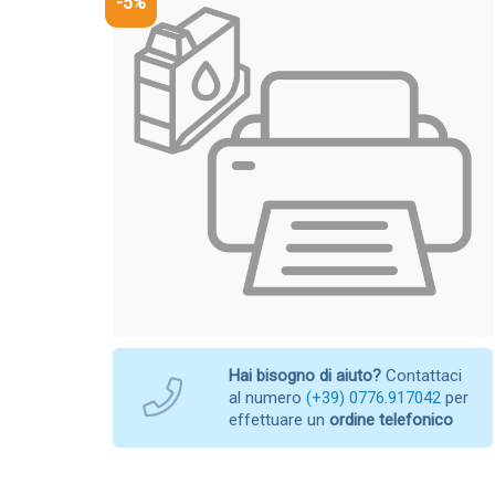
-5%
Hai bisogno di aiuto?
Contattaci
al numero
(+39) 0776.917042
per
effettuare un
ordine telefonico