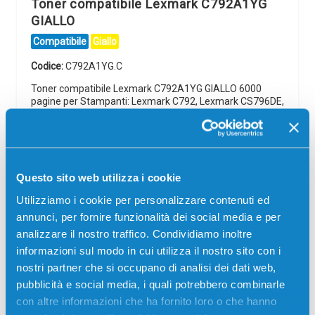
Toner compatibile Lexmark C792A1YG
GIALLO
Compatibile
Giallo
Codice:
C792A1YG.C
Toner compatibile Lexmark C792A1YG GIALLO 6000
pagine per Stampanti: Lexmark C792, Lexmark CS796DE,
Lexmark X792, Lexmark XS796DE, Lexmark XS796DTE
189,00
€
Questo sito web utilizza i cookie
CONSEGNA IN 24/48 ORE
Utilizziamo i cookie per personalizzare contenuti ed
Aggiungi al carrello
annunci, per fornire funzionalità dei social media e per
analizzare il nostro traffico. Condividiamo inoltre
informazioni sul modo in cui utilizza il nostro sito con i
Spedizione gratuita
nostri partner che si occupano di analisi dei dati web,
pubblicità e social media, i quali potrebbero combinarle
SCADE TRA:
con altre informazioni che ha fornito loro o che hanno
00
18
37
44