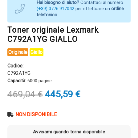
Hai bisogno di aiuto?
Contattaci al numero
(+39) 0776.917042
per effettuare un
ordine
telefonico
Toner originale Lexmark
C792A1YG GIALLO
Originale
Giallo
Codice:
C792A1YG
Capacità:
6000 pagine
Il
Il
469,04
€
445,59
€
prezzo
prezzo
originale
attuale
era:
è:
NON DISPONIBILE
469,04 €.
445,59 €.
Avvisami quando torna disponibile