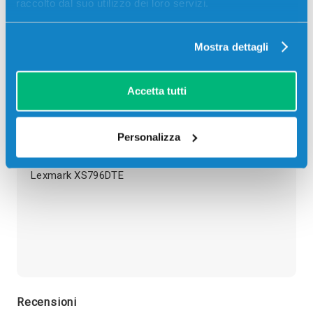
raccolto dal suo utilizzo dei loro servizi.
giorni
ore
min
sec
Più acquisti, più risparmi:
Visita la pagina prodotto per
visualizzare l'offerta
Mostra dettagli
Descrizione
Accetta tutti
Toner originale Lexmark C792A1YG GIALLO 6000
Personalizza
pagine per Stampanti: Lexmark C792, Lexmark
CS796DE, Lexmark X792, Lexmark XS796DE,
Lexmark XS796DTE
Recensioni