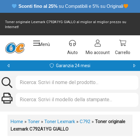
Sconti fino al 25%
su Compatibili e 5% su Originali
Toner originale Lexmark C792A1YG GIALLO al miglior al miglior prezzo su
Internet!
Menù
Aiuto
Mio account
Carrello
Garanzia 24 mesi
Home
»
Toner
»
Toner Lexmark
»
C792
»
Toner originale
Lexmark C792A1YG GIALLO