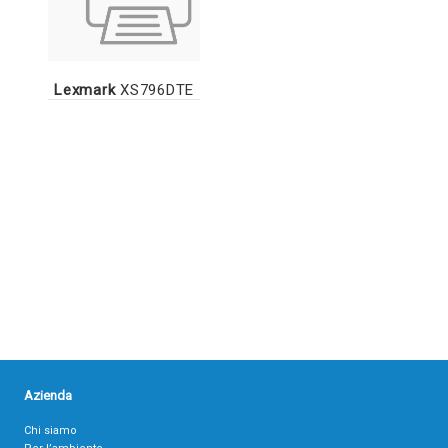
Lexmark
XS796DTE
Azienda
Chi siamo