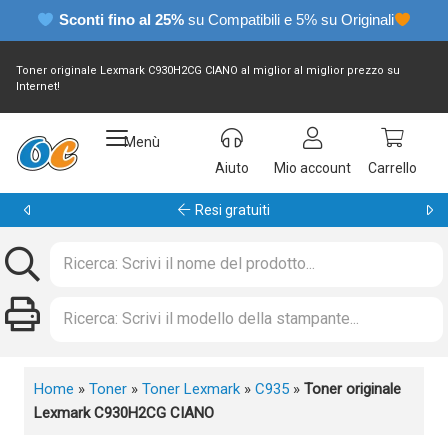
Sconti fino al 25%
su Compatibili e 5% su Originali
Toner originale Lexmark C930H2CG CIANO al miglior al miglior prezzo su
Internet!
Menù
Aiuto
Mio account
Carrello
Garanzia 24 mesi
Home
»
Toner
»
Toner Lexmark
»
C935
»
Toner originale
Lexmark C930H2CG CIANO