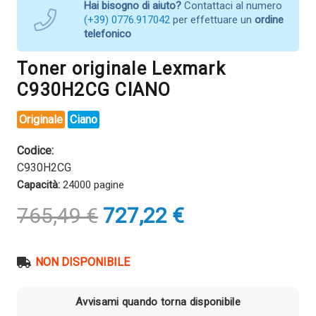
Hai bisogno di aiuto?
Contattaci al numero
(+39) 0776.917042
per effettuare un
ordine
telefonico
Toner originale Lexmark
C930H2CG CIANO
Originale
Ciano
Codice:
C930H2CG
Capacità:
24000 pagine
Il
Il
765,49
€
727,22
€
prezzo
prezzo
originale
attuale
era:
è:
NON DISPONIBILE
765,49 €.
727,22 €.
Avvisami quando torna disponibile