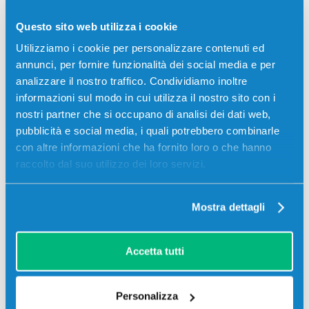
Toner compatibile Lexmark C930H2CG
CIANO
Questo sito web utilizza i cookie
Compatibile
Alta capacità
Ciano
Utilizziamo i cookie per personalizzare contenuti ed
annunci, per fornire funzionalità dei social media e per
Codice:
C930H2CG.C
analizzare il nostro traffico. Condividiamo inoltre
Toner compatibile Lexmark C930H2CG CIANO 24000
informazioni sul modo in cui utilizza il nostro sito con i
pagine per Stampanti: Lexmark C935
nostri partner che si occupano di analisi dei dati web,
pubblicità e social media, i quali potrebbero combinarle
55,00
€
con altre informazioni che ha fornito loro o che hanno
raccolto dal suo utilizzo dei loro servizi.
CONSEGNA IN 3-5 GIORNI
Aggiungi al carrello
Mostra dettagli
SCADE TRA:
Accetta tutti
01
18
04
54
giorni
ore
min
sec
Personalizza
Più acquisti, più risparmi:
Visita la pagina prodotto per