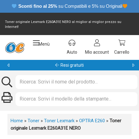
Sconti fino al 25%
su Compatibili e 5% su Originali
Toner originale Lexmark E260A31E NERO al miglior al miglior prezzo su
Internet!
Menù
Aiuto
Mio account
Carrello
Garanzia 24 mesi
Home
»
Toner
»
Toner Lexmark
»
OPTRA E260
»
Toner
originale Lexmark E260A31E NERO