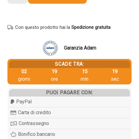
originale
Lexmark
E260A31E
NERO
Con questo prodotto hai la
Spedizione gratuita
quantità
Garanzia Adam
SCADE TRA:
02
19
15
19
giorni
ore
min
sec
PUOI PAGARE CON:
PayPal
Carta di credito
Contrassegno
Bonifico bancario