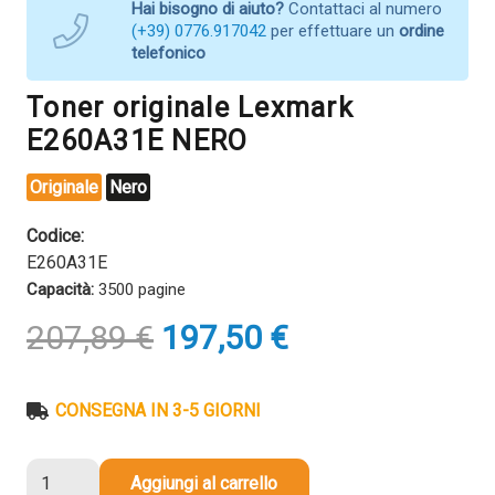
Hai bisogno di aiuto?
Contattaci al numero
(+39) 0776.917042
per effettuare un
ordine
telefonico
Toner originale Lexmark
E260A31E NERO
Originale
Nero
Codice:
E260A31E
Capacità:
3500 pagine
Il
Il
207,89
€
197,50
€
prezzo
prezzo
originale
attuale
era:
è:
CONSEGNA IN 3-5 GIORNI
207,89 €.
197,50 €.
Toner
Aggiungi al carrello