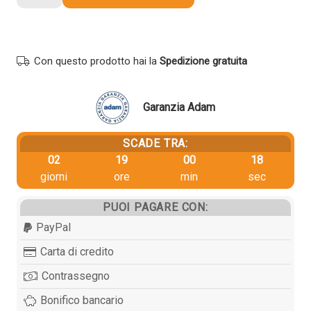
originale
Lexmark
T654X31E
NERO
Con questo prodotto hai la
Spedizione gratuita
quantità
Garanzia Adam
SCADE TRA:
02
19
00
18
giorni
ore
min
sec
PUOI PAGARE CON:
PayPal
Carta di credito
Contrassegno
Bonifico bancario