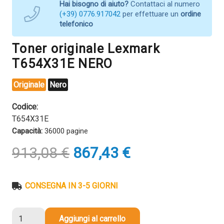
Hai bisogno di aiuto?
Contattaci al numero
(+39) 0776.917042
per effettuare un
ordine
telefonico
Toner originale Lexmark
T654X31E NERO
Originale
Nero
Codice:
T654X31E
Capacità:
36000 pagine
Il
Il
913,08
€
867,43
€
prezzo
prezzo
originale
attuale
era:
è:
CONSEGNA IN 3-5 GIORNI
913,08 €.
867,43 €.
Toner
Aggiungi al carrello