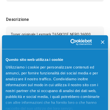
Descrizione
Toner originale Lexmark T654X31E NERO 36000
pagine per Stampanti: Lexmark OPTRA T654,
Lexmark T654DN, Lexmark T654DTN, Lexmark
T654N, Lexmark T656
Questo sito web utilizza i cookie
Utilizziamo i cookie per personalizzare contenuti ed
annunci, per fornire funzionalità dei social media e per
analizzare il nostro traffico. Condividiamo inoltre
informazioni sul modo in cui utilizza il nostro sito con i
nostri partner che si occupano di analisi dei dati web,
Recensioni
pubblicità e social media, i quali potrebbero combinarle
con altre informazioni che ha fornito loro o che hanno
raccolto dal suo utilizzo dei loro servizi.