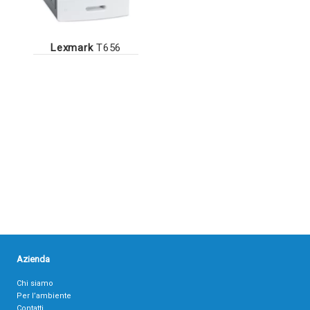
Lexmark
T656
Azienda
Chi siamo
Per l’ambiente
Contatti