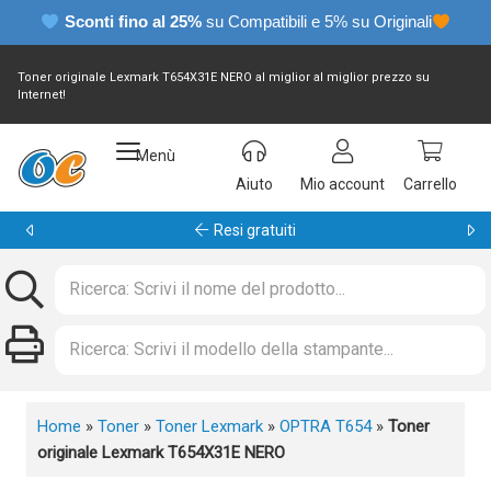
Sconti fino al 25%
su Compatibili e 5% su Originali
Toner originale Lexmark T654X31E NERO al miglior al miglior prezzo su
Internet!
Menù
Aiuto
Mio account
Carrello
Resi gratuiti
Home
»
Toner
»
Toner Lexmark
»
OPTRA T654
»
Toner
originale Lexmark T654X31E NERO