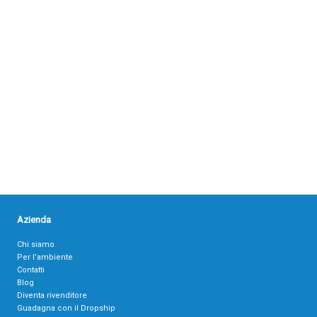
Azienda
Chi siamo
Per l’ambiente
Contatti
Blog
Diventa rivenditore
Guadagna con il Dropship