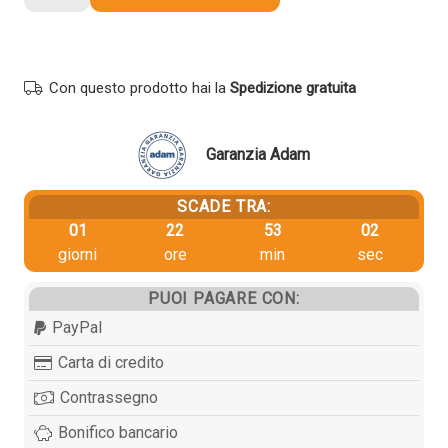
originale
Lexmark
X950X2KG
NERO
Con questo prodotto hai la
Spedizione gratuita
quantità
Garanzia Adam
SCADE TRA:
01
22
53
02
giorni
ore
min
sec
PUOI PAGARE CON:
PayPal
Carta di credito
Contrassegno
Bonifico bancario