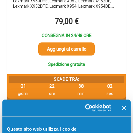
Lexmark X950DHE, Lexmark X952, Lexmark X952DE,
Lexmark X952DTE, Lexmark X954, Lexmark X954DE,…
79,00
€
CONSEGNA IN 24/48 ORE
Aggiungi al carrello
Spedizione gratuita
SCADE TRA:
01
22
38
02
giorni
ore
min
sec
Più acquisti, più risparmi:
Visita la pagina prodotto per
visualizzare l'offerta
Descrizione
Questo sito web utilizza i cookie