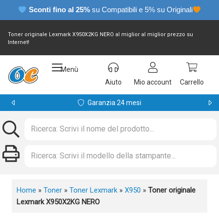
Sconti fino al 25%
su Compatibili e 5% su Originali
Toner originale Lexmark X950X2KG NERO al miglior al miglior prezzo su
Internet!
Menù
Aiuto
Mio account
Carrello
Garanzia 24 mesi
Home
»
Toner
»
Toner Lexmark
»
X950
»
Toner originale
Lexmark X950X2KG NERO