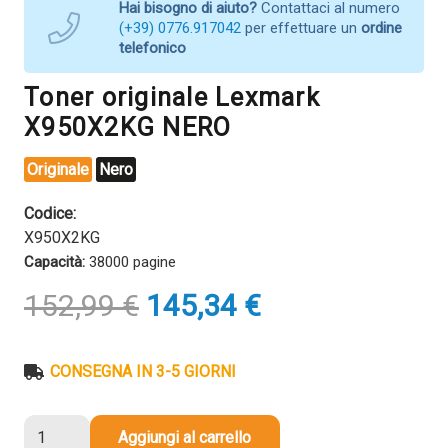
Hai bisogno di aiuto?
Contattaci al numero
(+39) 0776.917042
per effettuare un
ordine
telefonico
Toner originale Lexmark
X950X2KG NERO
Originale
Nero
Codice:
X950X2KG
Capacità:
38000 pagine
Il
Il
152,99
€
145,34
€
prezzo
prezzo
originale
attuale
era:
è:
CONSEGNA IN 3-5 GIORNI
152,99 €.
145,34 €.
Toner
Aggiungi al carrello