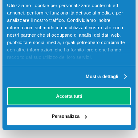
Utilizziamo i cookie per personalizzare contenuti ed
Toner originale Lexmark X950X2KG NERO 38000
annunci, per fornire funzionalità dei social media e per
pagine per Stampanti: Lexmark X950, Lexmark
analizzare il nostro traffico. Condividiamo inoltre
X950DE, Lexmark X950DHE, Lexmark X952, Lexmark
informazioni sul modo in cui utilizza il nostro sito con i
X952DE, Lexmark X952DTE, Lexmark X954, Lexmark
nostri partner che si occupano di analisi dei dati web,
X954DE, Lexmark X954DHE
pubblicità e social media, i quali potrebbero combinarle
con altre informazioni che ha fornito loro o che hanno
raccolto dal suo utilizzo dei loro servizi.
Mostra dettagli
Recensioni
Accetta tutti
Personalizza