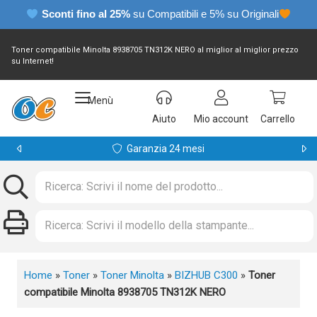
Sconti fino al 25%
su Compatibili e 5% su Originali
Toner compatibile Minolta 8938705 TN312K NERO al miglior al miglior prezzo
su Internet!
Menù
Aiuto
Mio account
Carrello
Garanzia 24 mesi
Home
»
Toner
»
Toner Minolta
»
BIZHUB C300
»
Toner
compatibile Minolta 8938705 TN312K NERO