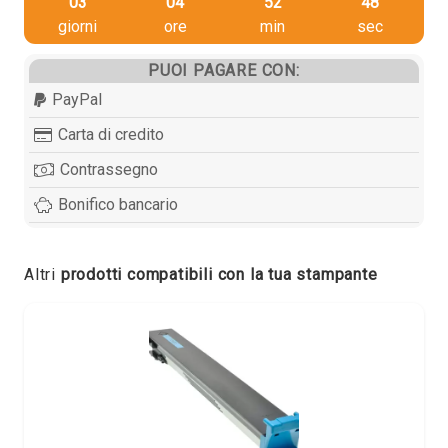
03
04
52
47
giorni
ore
min
sec
PUOI PAGARE CON:
PayPal
Carta di credito
Contrassegno
Bonifico bancario
Altri
prodotti compatibili con la tua stampante