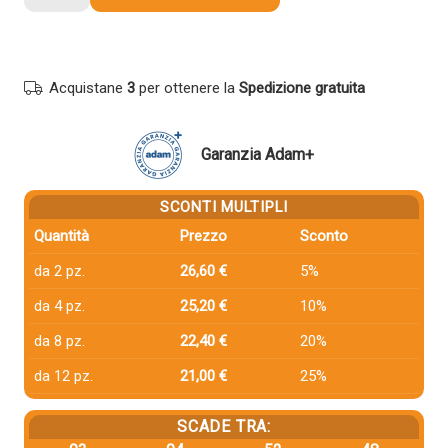
compatibile
Minolta
8938705
TN312K
Acquistane
3
per ottenere la
Spedizione gratuita
NERO
quantità
Garanzia Adam+
SCONTI MULTIPLI
Quantità
Prezzo
Sconto
da 2 pz.
26,60 €
5%
da 4 pz.
25,20 €
10%
da 8 pz.
22,40 €
20%
da 12 pz.
21,00 €
25%
SCADE TRA: