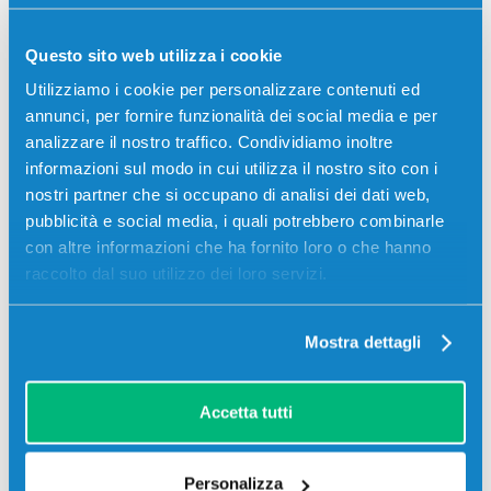
Codice:
8938707.C
Toner compatibile Minolta 8938707 TN312M MAGENTA
Questo sito web utilizza i cookie
12000 pagine per Stampanti: Minolta BIZHUB C300,
Utilizziamo i cookie per personalizzare contenuti ed
Minolta BIZHUB C352, Minolta BIZHUB C352P
annunci, per fornire funzionalità dei social media e per
30,00
€
analizzare il nostro traffico. Condividiamo inoltre
informazioni sul modo in cui utilizza il nostro sito con i
nostri partner che si occupano di analisi dei dati web,
CONSEGNA IN 24/48 ORE
pubblicità e social media, i quali potrebbero combinarle
con altre informazioni che ha fornito loro o che hanno
Aggiungi al carrello
raccolto dal suo utilizzo dei loro servizi.
SCADE TRA:
Mostra dettagli
03
04
52
47
giorni
ore
min
sec
Più acquisti, più risparmi:
Visita la pagina prodotto per
Accetta tutti
visualizzare l'offerta
Personalizza