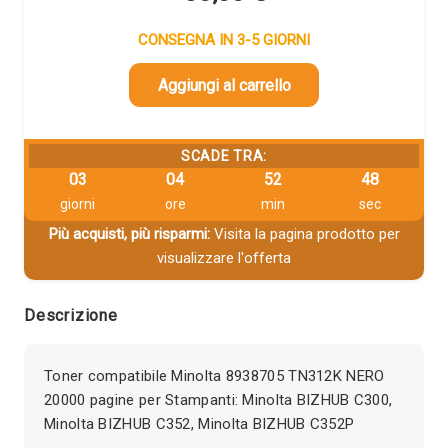
CONSEGNA IN 3-5 GIORNI
Aggiungi al carrello
SCADE TRA:
03
04
52
47
giorni
ore
min
sec
Più acquisti, più risparmi:
Visita la pagina prodotto per
visualizzare l'offerta
Descrizione
Toner compatibile Minolta 8938705 TN312K NERO
20000 pagine per Stampanti: Minolta BIZHUB C300,
Minolta BIZHUB C352, Minolta BIZHUB C352P