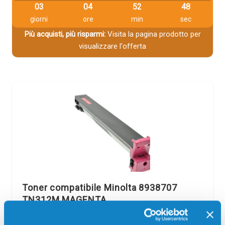
03
04
52
47
giorni
ore
min
sec
Più acquisti, più risparmi:
Visita la pagina prodotto per
visualizzare l'offerta
Toner compatibile Minolta 8938707
TN312M MAGENTA
Compatibile
Magenta