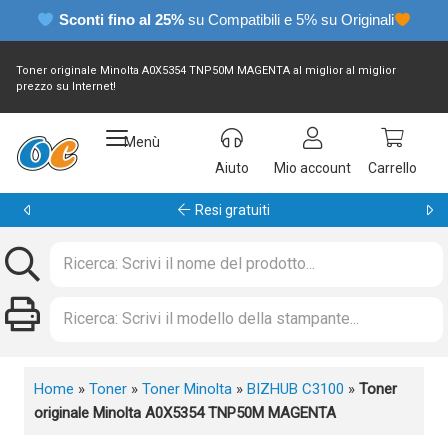
Sconti fino al 25%
su Compatibili e 5% su Originali
Toner originale Minolta A0X5354 TNP50M MAGENTA al miglior al miglior
prezzo su Internet!
Menù
Aiuto
Mio account
Carrello
Garanzia 24 mesi
Home
»
Toner
»
Toner Minolta
»
BIZHUB C3100
»
Toner
originale Minolta A0X5354 TNP50M MAGENTA