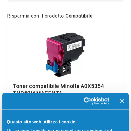
Risparmia con il prodotto
Compatibile
Toner compatibile Minolta A0X5354
TNP50M MAGENTA
Compatibile
Magenta
Codice:
A0X5354.C
Questo sito web utilizza i cookie
Toner compatibile Minolta A0X5354 TNP50M MAGENTA
5000 pagine per Stampanti: Minolta BIZHUB C3100
Utilizziamo i cookie per personalizzare contenuti ed