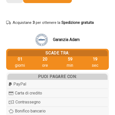
originale
Minolta
A0X5354
TNP50M
Acquistane
3
per ottenere la
Spedizione gratuita
MAGENTA
quantità
Garanzia Adam
SCADE TRA:
01
20
59
18
giorni
ore
min
sec
PUOI PAGARE CON:
PayPal
Carta di credito
Contrassegno
Bonifico bancario