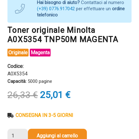
Hai bisogno di aiuto?
Contattaci al numero
(+39) 0776.917042
per effettuare un
ordine
telefonico
Toner originale Minolta
A0X5354 TNP50M MAGENTA
Originale
Magenta
Codice:
A0X5354
Capacità:
5000 pagine
Il
Il
26,33
€
25,01
€
prezzo
prezzo
originale
attuale
era:
è:
CONSEGNA IN 3-5 GIORNI
26,33 €.
25,01 €.
Toner
Aggiungi al carrello