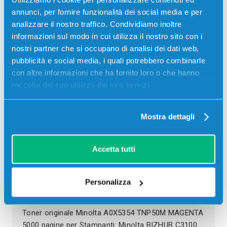
annunci, per fornire funzionalità dei social media e per
23,00
€
analizzare il nostro traffico. Condividiamo inoltre
informazioni sul modo in cui utilizza il nostro sito con i
CONSEGNA IN 3-5 GIORNI
nostri partner che si occupano di analisi dei dati web,
pubblicità e social media, i quali potrebbero combinarle
Aggiungi al carrello
con altre informazioni che ha fornito loro o che hanno
raccolto dal suo utilizzo dei loro servizi.
SCADE TRA:
01
20
44
18
Mostra dettagli
giorni
ore
min
sec
Più acquisti, più risparmi:
Visita la pagina prodotto per
Accetta tutti
visualizzare l'offerta
Descrizione
Personalizza
Toner originale Minolta A0X5354 TNP50M MAGENTA
5000 pagine per Stampanti: Minolta BIZHUB C3100