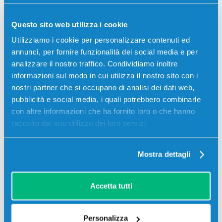
Più acquisti, più risparmi:
Visita la pagina prodotto per
visualizzare l'offerta
Questo sito web utilizza i cookie
Utilizziamo i cookie per personalizzare contenuti ed
annunci, per fornire funzionalità dei social media e per
analizzare il nostro traffico. Condividiamo inoltre
informazioni sul modo in cui utilizza il nostro sito con i
nostri partner che si occupano di analisi dei dati web,
pubblicità e social media, i quali potrebbero combinarle
con altre informazioni che ha fornito loro o che hanno
raccolto dal suo utilizzo dei loro servizi.
Mostra dettagli
Toner compatibile Minolta A3VU250
TN711 GIALLO
Accetta tutti
Compatibile
Giallo
Codice:
A3VU250.C
Personalizza