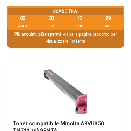
SCADE TRA:
02
08
13
29
giorni
ore
min
sec
Più acquisti, più risparmi:
Visita la pagina prodotto per
visualizzare l'offerta
Toner compatibile Minolta A3VU350
TN711 MAGENTA