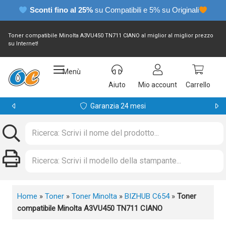
Sconti fino al 25%
su Compatibili e 5% su Originali
Toner compatibile Minolta A3VU450 TN711 CIANO al miglior al miglior prezzo
su Internet!
Menù
Aiuto
Mio account
Carrello
Garanzia 24 mesi
Home
»
Toner
»
Toner Minolta
»
BIZHUB C654
»
Toner
compatibile Minolta A3VU450 TN711 CIANO