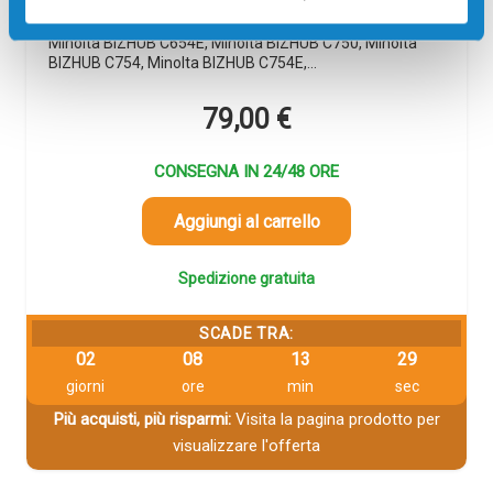
Toner compatibile Minolta A3VU250 TN711 GIALLO
31000 pagine per Stampanti: Minolta BIZHUB C654,
Minolta BIZHUB C654E, Minolta BIZHUB C750, Minolta
BIZHUB C754, Minolta BIZHUB C754E,…
79,00
€
CONSEGNA IN 24/48 ORE
Aggiungi al carrello
Spedizione gratuita
SCADE TRA:
02
08
13
29
giorni
ore
min
sec
Più acquisti, più risparmi:
Visita la pagina prodotto per
visualizzare l'offerta