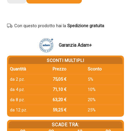
compatibile
Minolta
A3VU450
TN711
Con questo prodotto hai la
Spedizione gratuita
CIANO
quantità
Garanzia Adam+
SCONTI MULTIPLI
Quantità
Prezzo
Sconto
da 2 pz.
75,05 €
5%
da 4 pz.
71,10 €
10%
da 8 pz.
63,20 €
20%
da 12 pz.
59,25 €
25%
SCADE TRA: