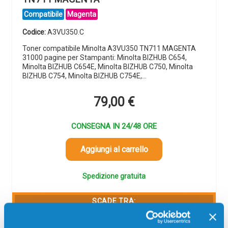
Compatibile
Magenta
Codice:
A3VU350.C
Toner compatibile Minolta A3VU350 TN711 MAGENTA
31000 pagine per Stampanti: Minolta BIZHUB C654,
Minolta BIZHUB C654E, Minolta BIZHUB C750, Minolta
BIZHUB C754, Minolta BIZHUB C754E,…
79,00
€
CONSEGNA IN 24/48 ORE
Aggiungi al carrello
Spedizione gratuita
SCADE TRA:
02
08
13
29
giorni
ore
min
sec