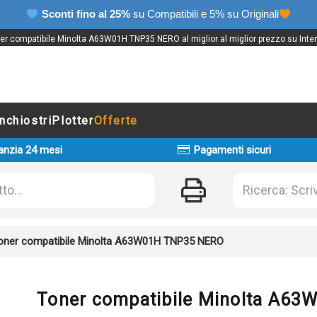
Sconti fino al 25%
su Compatibili e 5% su Originali
er compatibile Minolta A63W01H TNP35 NERO al miglior al miglior prezzo su Inter
Inchiostri
Plotter
Offerte
anzia 24 mesi
Pagamenti sicuri
oner compatibile Minolta A63W01H TNP35 NERO
Toner compatibile Minolta A6