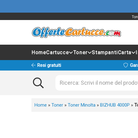
Ton
Home
Cartucce
Toner
Stampanti
Carta
Resi gratuiti
Gar
Home
»
Toner
»
Toner Minolta
»
BIZHUB 4000P
»
T