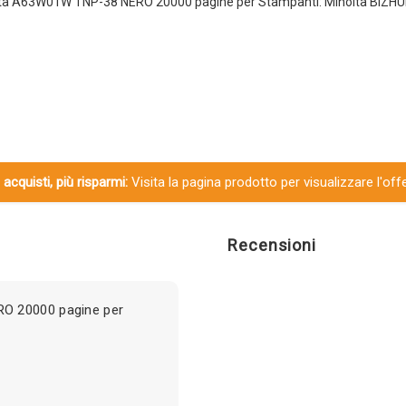
lta A63W01W TNP-38 NERO 20000 pagine per Stampanti: Minolta BIZH
 acquisti, più risparmi:
Visita la pagina prodotto per visualizzare l'off
Recensioni
O 20000 pagine per