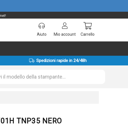
net!
Aiuto
Mio account
Carrello
Spedizioni rapide in 24/48h
3W01H TNP35 NERO