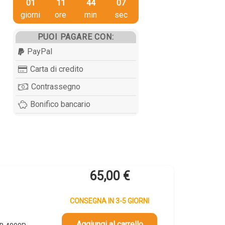
01
11
44
06
giorni
ore
min
sec
PUOI PAGARE CON:
PayPal
Carta di credito
Contrassegno
Bonifico bancario
65,00
€
CONSEGNA IN 3-5 GIORNI
Aggiungi al carrello