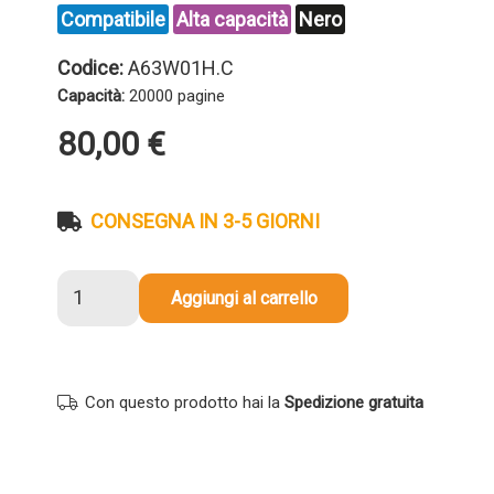
Compatibile
Alta capacità
Nero
Codice:
A63W01H.C
Capacità:
20000 pagine
80,00
€
CONSEGNA IN 3-5 GIORNI
Toner
Aggiungi al carrello
compatibile
Minolta
A63W01H
TNP35
Con questo prodotto hai la
Spedizione gratuita
NERO
quantità