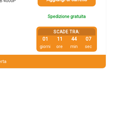
UB 4000P
Spedizione gratuita
SCADE TRA:
01
11
44
06
giorni
ore
min
sec
erta