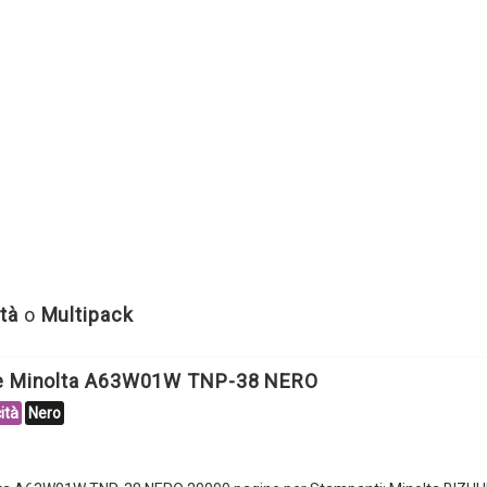
tà
o
Multipack
le Minolta A63W01W TNP-38 NERO
ità
Nero