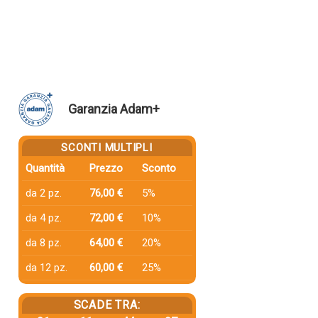
Garanzia Adam+
SCONTI MULTIPLI
Quantità
Prezzo
Sconto
da 2 pz.
76,00 €
5%
da 4 pz.
72,00 €
10%
da 8 pz.
64,00 €
20%
da 12 pz.
60,00 €
25%
SCADE TRA: