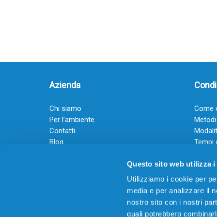
Azienda
Condiz
Chi siamo
Come o
Per l’ambiente
Metodi
Contatti
Modalit
Blog
Tempi 
Diventa rivenditore
Termini
Questo sito web utilizza i
Guadagna con il Dropship
Black Friday 2025
Utilizziamo i cookie per pe
media e per analizzare il no
nostro sito con i nostri par
quali potrebbero combinarl