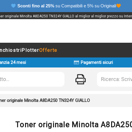
Sconti fino al 25%
su Compatibili e 5% su Originali
er originale Minolta A8DA250 TN324Y GIALLO al miglior al miglior prezzo su Inter
Inchiostri
Plotter
Offerte
anzia 24 mesi
Pagamenti sicuri
ner originale Minolta A8DA250 TN324Y GIALLO
Toner originale Minolta A8DA2