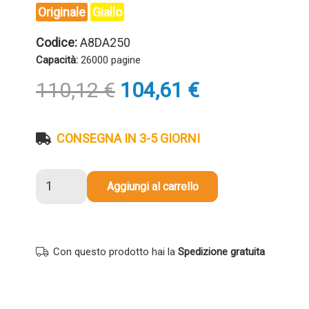
Originale
Giallo
Codice:
A8DA250
Capacità:
26000 pagine
Il
Il
110,12
€
104,61
€
prezzo
prezzo
originale
attuale
era:
è:
CONSEGNA IN 3-5 GIORNI
110,12 €.
104,61 €.
Toner
Aggiungi al carrello
originale
Minolta
A8DA250
TN324Y
Con questo prodotto hai la
Spedizione gratuita
GIALLO
quantità