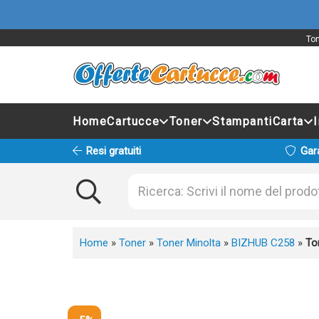
Ton
Home
Cartucce
Toner
Stampanti
Carta
Resi gratuiti
Gar
Home
»
Toner
»
Toner Minolta
»
BIZHUB C258
»
To