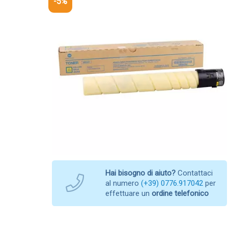
-5%
Hai bisogno di aiuto?
Contattaci
al numero
(+39) 0776.917042
per
effettuare un
ordine telefonico