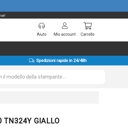
net!
Aiuto
Mio account
Carrello
Spedizioni rapide in 24/48h
50 TN324Y GIALLO