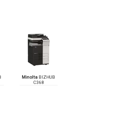
B
Minolta
BIZHUB
C368