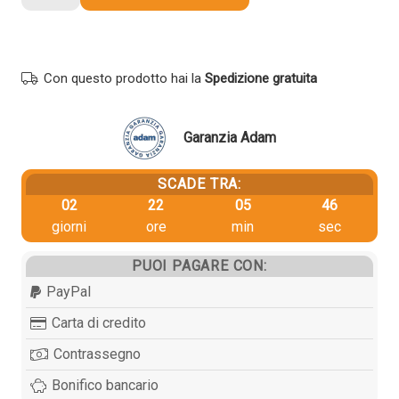
originale
Oki
43324423
CIANO
Con questo prodotto hai la
Spedizione gratuita
quantità
Garanzia Adam
SCADE TRA:
02
22
05
46
giorni
ore
min
sec
PUOI PAGARE CON:
PayPal
Carta di credito
Contrassegno
Bonifico bancario