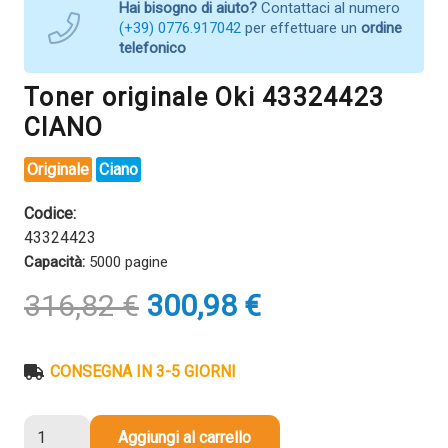
Hai bisogno di aiuto?
Contattaci al numero
(+39) 0776.917042
per effettuare un
ordine
telefonico
Toner originale Oki 43324423
CIANO
Originale
Ciano
Codice:
43324423
Capacità:
5000 pagine
Il
Il
316,82
€
300,98
€
prezzo
prezzo
originale
attuale
era:
è:
CONSEGNA IN 3-5 GIORNI
316,82 €.
300,98 €.
Toner
Aggiungi al carrello