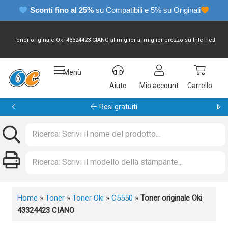
Sconti fino al 25%
su Compatibili e 5% su Originali
Toner originale Oki 43324423 CIANO al miglior al miglior prezzo su Internet!
Menù
Aiuto
Mio account
Carrello
Garanzia 24 mesi
Home
»
Toner
»
Toner Oki
»
C5550
»
Toner originale Oki
43324423 CIANO