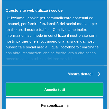
12,00
€
Questo sito web utilizza i cookie
CONSEGNA IN 24/48 ORE
Utilizziamo i cookie per personalizzare contenuti ed
annunci, per fornire funzionalità dei social media e per
Aggiungi al carrello
analizzare il nostro traffico. Condividiamo inoltre
informazioni sul modo in cui utilizza il nostro sito con i
nostri partner che si occupano di analisi dei dati web,
SCADE TRA:
pubblicità e social media, i quali potrebbero combinarle
02
21
50
46
con altre informazioni che ha fornito loro o che hanno
giorni
ore
min
sec
raccolto dal suo utilizzo dei loro servizi.
Più acquisti, più risparmi:
Visita la pagina prodotto per
visualizzare l'offerta
Mostra dettagli
Descrizione
Accetta tutti
Toner originale Oki 43324423 CIANO 5000 pagine per
Stampanti: Oki C5550, Oki C5800, Oki C5900
Personalizza