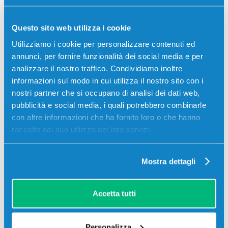
Toner compatibile Oki 43837131 CIANO 22000 pagine
per Stampanti: Oki C9655DN, Oki C9655HDN, Oki
Questo sito web utilizza i cookie
C9655HDTN, Oki C9655N
Utilizziamo i cookie per personalizzare contenuti ed
annunci, per fornire funzionalità dei social media e per
75,00
€
analizzare il nostro traffico. Condividiamo inoltre
informazioni sul modo in cui utilizza il nostro sito con i
CONSEGNA IN 24/48 ORE
nostri partner che si occupano di analisi dei dati web,
pubblicità e social media, i quali potrebbero combinarle
Aggiungi al carrello
con altre informazioni che ha fornito loro o che hanno
raccolto dal suo utilizzo dei loro servizi.
Spedizione gratuita
SCADE TRA:
Mostra dettagli
03
04
49
56
giorni
ore
min
sec
Accetta tutti
Più acquisti, più risparmi:
Visita la pagina prodotto per
visualizzare l'offerta
Personalizza