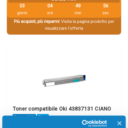
03
04
49
56
giorni
ore
min
sec
Più acquisti, più risparmi:
Visita la pagina prodotto per
visualizzare l'offerta
Toner compatibile Oki 43837131 CIANO
Compatibile
Ciano
Codice:
43837131.C