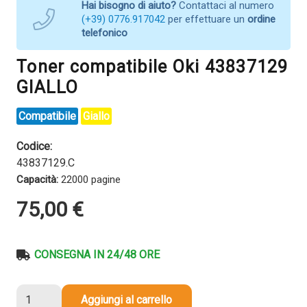
Hai bisogno di aiuto?
Contattaci al numero
(+39) 0776.917042
per effettuare un
ordine
telefonico
Toner compatibile Oki 43837129
GIALLO
Compatibile
Giallo
Codice:
43837129.C
Capacità:
22000 pagine
75,00
€
CONSEGNA IN 24/48 ORE
Toner
Aggiungi al carrello