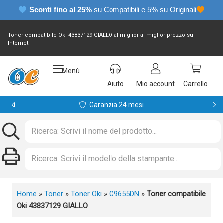
Sconti fino al 25%
su Compatibili e 5% su Originali
Toner compatibile Oki 43837129 GIALLO al miglior al miglior prezzo su
Internet!
Menù
Aiuto
Mio account
Carrello
Garanzia 24 mesi
Home
»
Toner
»
Toner Oki
»
C9655DN
»
Toner compatibile
Oki 43837129 GIALLO