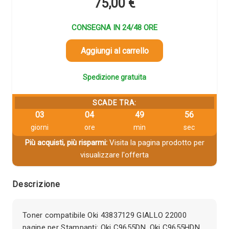
75,00
€
CONSEGNA IN 24/48 ORE
Aggiungi al carrello
Spedizione gratuita
SCADE TRA:
03
04
49
56
giorni
ore
min
sec
Più acquisti, più risparmi:
Visita la pagina prodotto per
visualizzare l'offerta
Descrizione
Toner compatibile Oki 43837129 GIALLO 22000
pagine per Stampanti: Oki C9655DN, Oki C9655HDN,