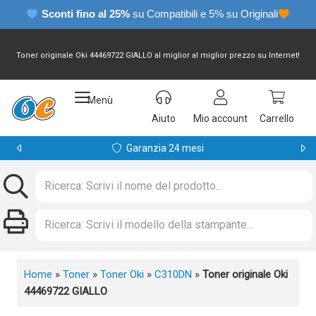
Sconti fino al 25%
su Compatibili e 5% su Originali
Toner originale Oki 44469722 GIALLO al miglior al miglior prezzo su Internet!
Menù
Aiuto
Mio account
Carrello
Garanzia 24 mesi
Home
»
Toner
»
Toner Oki
»
C310DN
»
Toner originale Oki
44469722 GIALLO