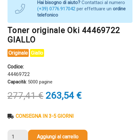
Hai bisogno di aiuto?
Contattaci al numero
(+39) 0776.917042
per effettuare un
ordine
telefonico
Toner originale Oki 44469722
GIALLO
Originale
Giallo
Codice:
44469722
Capacità:
5000 pagine
Il
Il
277,41
€
263,54
€
prezzo
prezzo
originale
attuale
era:
è:
CONSEGNA IN 3-5 GIORNI
277,41 €.
263,54 €.
Toner
Aggiungi al carrello