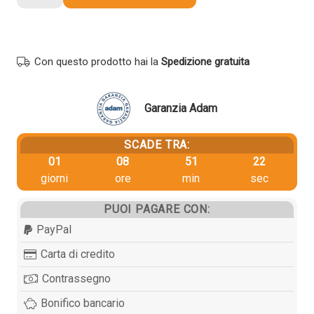
originale
Oki
44469722
GIALLO
Con questo prodotto hai la
Spedizione gratuita
quantità
Garanzia Adam
SCADE TRA:
01
08
51
21
giorni
ore
min
sec
PUOI PAGARE CON:
PayPal
Carta di credito
Contrassegno
Bonifico bancario