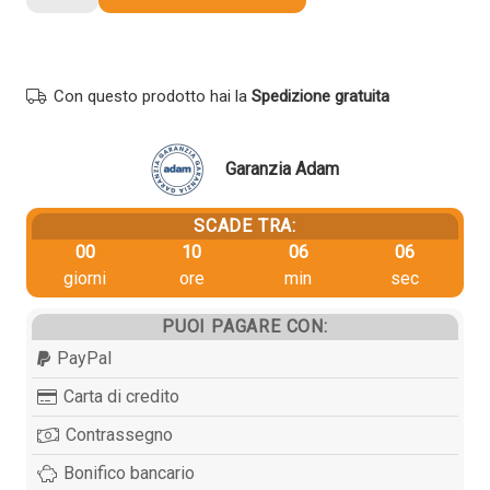
originale
Oki
44574702
NERO
Con questo prodotto hai la
Spedizione gratuita
quantità
Garanzia Adam
SCADE TRA:
00
10
06
06
giorni
ore
min
sec
PUOI PAGARE CON:
PayPal
Carta di credito
Contrassegno
Bonifico bancario