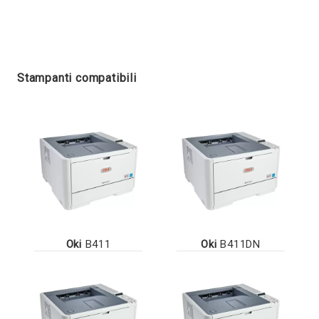
Stampanti compatibili
Oki
B411
Oki
B411DN