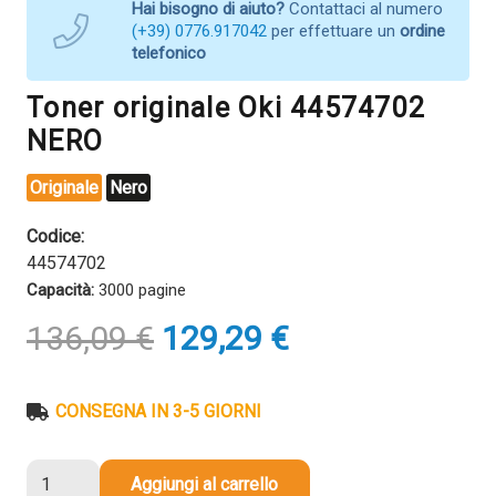
Hai bisogno di aiuto?
Contattaci al numero
(+39) 0776.917042
per effettuare un
ordine
telefonico
Toner originale Oki 44574702
NERO
Originale
Nero
Codice:
44574702
Capacità:
3000 pagine
Il
Il
136,09
€
129,29
€
prezzo
prezzo
originale
attuale
era:
è:
CONSEGNA IN 3-5 GIORNI
136,09 €.
129,29 €.
Toner
Aggiungi al carrello