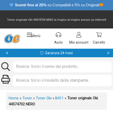
Sconti fino al 25%
su Compatibili e 5% su Originali
Toner originale Oki 44574702 NERO al miglior al miglior prezzo su Internet!
Menù
Aiuto
Mio account
Carrello
Garanzia 24 mesi
Home
»
Toner
»
Toner Oki
»
B411
»
Toner originale Oki
44574702 NERO