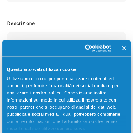
Descrizione
Toner originale Oki 44973508 NERO 7000 pagine per
Stampanti: Oki C511DN, Oki C531DN, Oki MC561, Oki
MC561DN, Oki MC562DN
Questo sito web utilizza i cookie
Utilizziamo i cookie per personalizzare contenuti ed
annunci, per fornire funzionalità dei social media e per
analizzare il nostro traffico. Condividiamo inoltre
informazioni sul modo in cui utilizza il nostro sito con i
nostri partner che si occupano di analisi dei dati web,
pubblicità e social media, i quali potrebbero combinarle
Recensioni
con altre informazioni che ha fornito loro o che hanno
raccolto dal suo utilizzo dei loro servizi.