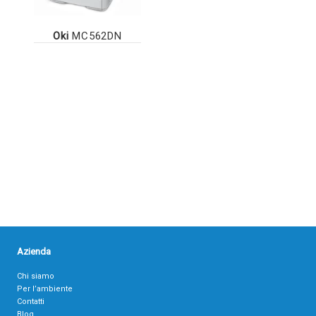
Oki
MC562DN
Azienda
Chi siamo
Per l’ambiente
Contatti
Blog