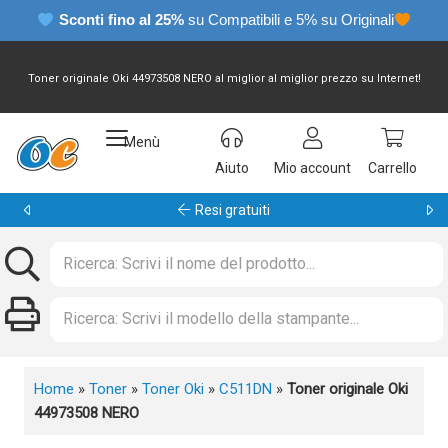
Sconti fino al 25%
su Compatibili e 5% su Originali
Toner originale Oki 44973508 NERO al miglior al miglior prezzo su Internet!
Menù
Aiuto
Mio account
Carrello
Garanzia 24 mesi
Home
»
Toner
»
Toner Oki
»
C511DN
»
Toner originale Oki
44973508 NERO