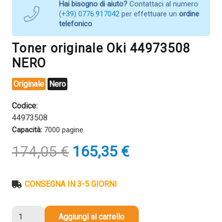
Hai bisogno di aiuto?
Contattaci al numero
(+39) 0776.917042
per effettuare un
ordine
telefonico
Toner originale Oki 44973508
NERO
Originale
Nero
Codice:
44973508
Capacità:
7000 pagine
Il
Il
174,05
€
165,35
€
prezzo
prezzo
originale
attuale
era:
è:
CONSEGNA IN 3-5 GIORNI
174,05 €.
165,35 €.
Toner
Aggiungi al carrello