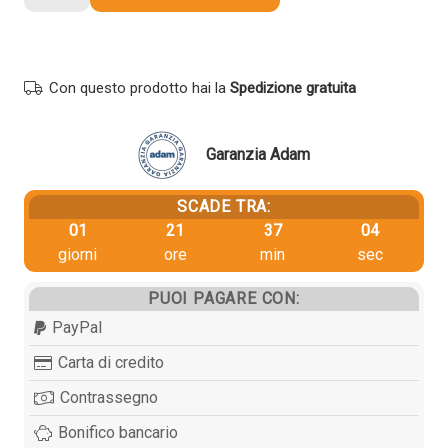
originale
Oki
44973508
NERO
Con questo prodotto hai la
Spedizione gratuita
quantità
Garanzia Adam
SCADE TRA:
01
21
37
03
giorni
ore
min
sec
PUOI PAGARE CON:
PayPal
Carta di credito
Contrassegno
Bonifico bancario