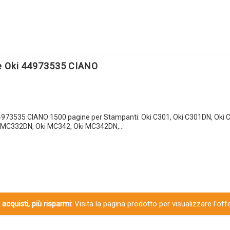
e Oki 44973535 CIANO
4973535 CIANO 1500 pagine per Stampanti: Oki C301, Oki C301DN, Oki C
i MC332DN, Oki MC342, Oki MC342DN,…
 acquisti, più risparmi:
Visita la pagina prodotto per visualizzare l'off