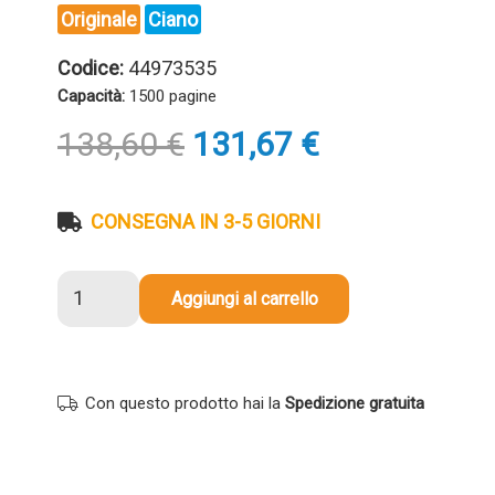
Originale
Ciano
Codice:
44973535
Capacità:
1500 pagine
Il
Il
138,60
€
131,67
€
prezzo
prezzo
originale
attuale
era:
è:
CONSEGNA IN 3-5 GIORNI
138,60 €.
131,67 €.
Toner
Aggiungi al carrello
originale
Oki
44973535
CIANO
Con questo prodotto hai la
Spedizione gratuita
quantità