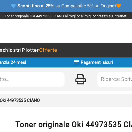
Sconti fino al 25%
su Compatibili e 5% su Originali
Toner originale Oki 44973535 CIANO al miglior al miglior prezzo su Internet!
Inchiostri
Plotter
Offerte
anzia 24 mesi
Pagamenti sicuri
e Oki 44973535 CIANO
Toner originale Oki 44973535 C