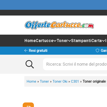
Home
Cartucce
Toner
Stampanti
Carta
Resi gratuiti
Gar
Home
»
Toner
»
Toner Oki
»
C301
»
Toner original