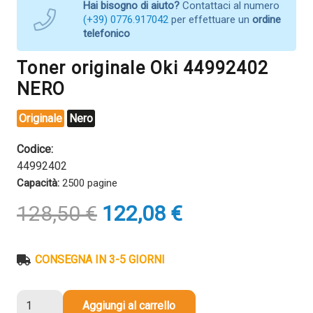
Hai bisogno di aiuto?
Contattaci al numero
(+39) 0776.917042
per effettuare un
ordine
telefonico
Toner originale Oki 44992402
NERO
Originale
Nero
Codice:
44992402
Capacità:
2500 pagine
Il
Il
128,50
€
122,08
€
prezzo
prezzo
originale
attuale
era:
è:
CONSEGNA IN 3-5 GIORNI
128,50 €.
122,08 €.
Toner
Aggiungi al carrello