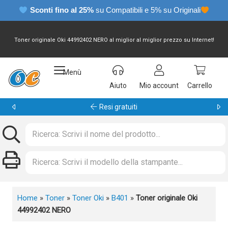
Sconti fino al 25%
su Compatibili e 5% su Originali
Toner originale Oki 44992402 NERO al miglior al miglior prezzo su Internet!
Menù
Aiuto
Mio account
Carrello
Resi gratuiti
Home
»
Toner
»
Toner Oki
»
B401
»
Toner originale Oki
44992402 NERO