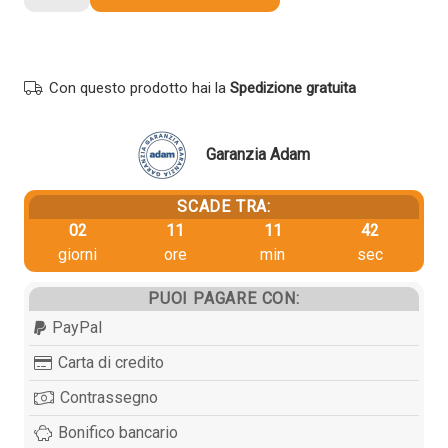
originale
Oki
44992402
NERO
Con questo prodotto hai la
Spedizione gratuita
quantità
Garanzia Adam
SCADE TRA:
02
11
11
41
giorni
ore
min
sec
PUOI PAGARE CON:
PayPal
Carta di credito
Contrassegno
Bonifico bancario