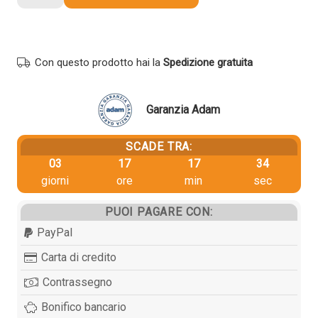
originale
Oki
46490402
MAGENTA
Con questo prodotto hai la
Spedizione gratuita
quantità
Garanzia Adam
SCADE TRA:
03
17
17
33
giorni
ore
min
sec
PUOI PAGARE CON:
PayPal
Carta di credito
Contrassegno
Bonifico bancario