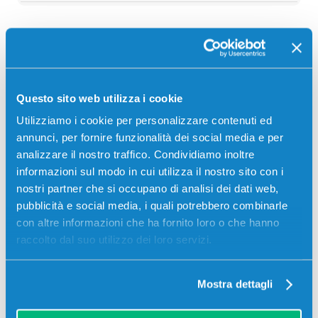
Descrizione
Questo sito web utilizza i cookie
Toner originale Oki 46490402 MAGENTA 1500 pagine
per Stampanti: Oki C532DN, Oki C542DN, Oki MC573
Utilizziamo i cookie per personalizzare contenuti ed
annunci, per fornire funzionalità dei social media e per
analizzare il nostro traffico. Condividiamo inoltre
informazioni sul modo in cui utilizza il nostro sito con i
nostri partner che si occupano di analisi dei dati web,
pubblicità e social media, i quali potrebbero combinarle
con altre informazioni che ha fornito loro o che hanno
raccolto dal suo utilizzo dei loro servizi.
Recensioni
Mostra dettagli