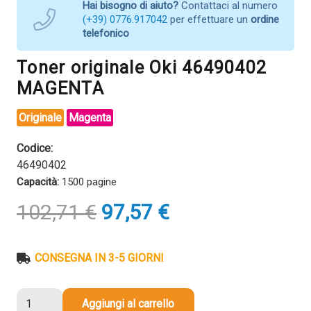
Hai bisogno di aiuto?
Contattaci al numero
(+39) 0776.917042
per effettuare un
ordine
telefonico
Toner originale Oki 46490402
MAGENTA
Originale
Magenta
Codice:
46490402
Capacità:
1500 pagine
Il
Il
102,71
€
97,57
€
prezzo
prezzo
originale
attuale
era:
è:
CONSEGNA IN 3-5 GIORNI
102,71 €.
97,57 €.
Toner
Aggiungi al carrello