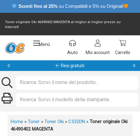
Sconti fino al 25%
su Compatibili e 5% su Originali
Toner originale Oki 46490402 MAGENTA al miglior al miglior prezzo su
Internet!
Menù
Aiuto
Mio account
Carrello
Resi gratuiti
Home
»
Toner
»
Toner Oki
»
C532DN
»
Toner originale Oki
46490402 MAGENTA