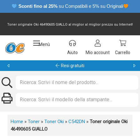
Sconti fino al 25%
su Compatibili e 5% su Originali
Toner originale Oki 46490605 GIALLO al miglior al miglior prezzo su Internet!
Menù
Aiuto
Mio account
Carrello
Garanzia 24 mesi
Home
»
Toner
»
Toner Oki
»
C542DN
»
Toner originale Oki
46490605 GIALLO