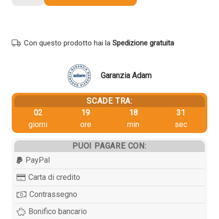
originale
Oki
46490605
GIALLO
Con questo prodotto hai la
Spedizione gratuita
quantità
Garanzia Adam
SCADE TRA:
02
19
18
30
giorni
ore
min
sec
PUOI PAGARE CON:
PayPal
Carta di credito
Contrassegno
Bonifico bancario