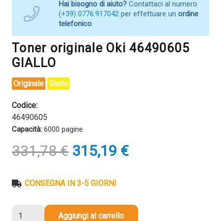
Hai bisogno di aiuto?
Contattaci al numero
(+39) 0776.917042
per effettuare un
ordine
telefonico
Toner originale Oki 46490605
GIALLO
Originale
Giallo
Codice:
46490605
Capacità:
6000 pagine
Il
Il
331,78
€
315,19
€
prezzo
prezzo
originale
attuale
era:
è:
CONSEGNA IN 3-5 GIORNI
331,78 €.
315,19 €.
Toner
Aggiungi al carrello