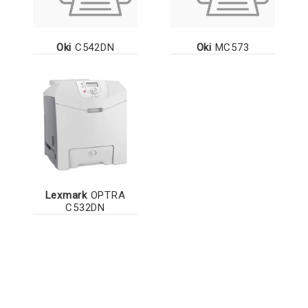
Oki
C542DN
Oki
MC573
Lexmark
OPTRA
C532DN