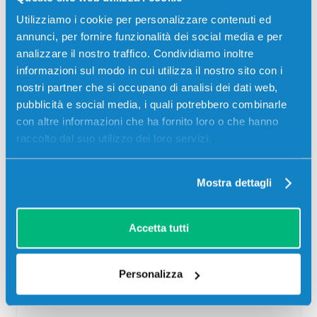
Stampanti: Oki ES5432, Oki ES5442, Oki ES5463, Oki
Utilizziamo i cookie per personalizzare contenuti ed
ES5473
annunci, per fornire funzionalità dei social media e per
analizzare il nostro traffico. Condividiamo inoltre
35,00
€
informazioni sul modo in cui utilizza il nostro sito con i
nostri partner che si occupano di analisi dei dati web,
CONSEGNA IN 24/48 ORE
pubblicità e social media, i quali potrebbero combinarle
con altre informazioni che ha fornito loro o che hanno
Aggiungi al carrello
raccolto dal suo utilizzo dei loro servizi.
SCADE TRA:
Mostra dettagli
00
12
00
57
giorni
ore
min
sec
Accetta tutti
Più acquisti, più risparmi:
Visita la pagina prodotto per
visualizzare l'offerta
Personalizza