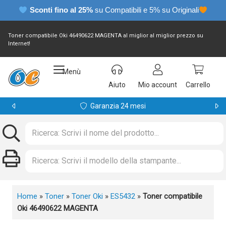
Sconti fino al 25%
su Compatibili e 5% su Originali
Toner compatibile Oki 46490622 MAGENTA al miglior al miglior prezzo su
Internet!
Menù
Aiuto
Mio account
Carrello
Garanzia 24 mesi
Home
»
Toner
»
Toner Oki
»
ES5432
»
Toner compatibile
Oki 46490622 MAGENTA