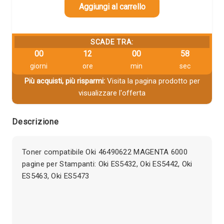
Aggiungi al carrello
SCADE TRA:
00
12
00
57
giorni
ore
min
sec
Più acquisti, più risparmi:
Visita la pagina prodotto per
visualizzare l'offerta
Descrizione
Toner compatibile Oki 46490622 MAGENTA 6000
pagine per Stampanti: Oki ES5432, Oki ES5442, Oki
ES5463, Oki ES5473