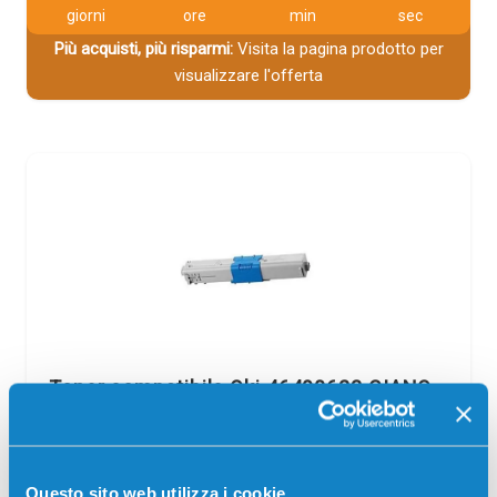
giorni
ore
min
sec
Più acquisti, più risparmi:
Visita la pagina prodotto per
visualizzare l'offerta
Toner compatibile Oki 46490623 CIANO
Compatibile
Ciano
Codice:
46490623.C
Questo sito web utilizza i cookie
Toner compatibile Oki 46490623 CIANO 6000 pagine per