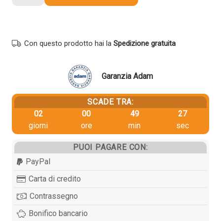
originale
Oki
46507505
GIALLO
Con questo prodotto hai la
Spedizione gratuita
quantità
Garanzia Adam
SCADE TRA:
02
00
49
27
giorni
ore
min
sec
PUOI PAGARE CON:
PayPal
Carta di credito
Contrassegno
Bonifico bancario