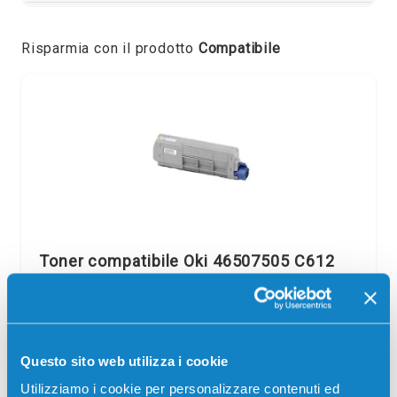
Risparmia con il prodotto
Compatibile
Toner compatibile Oki 46507505 C612
GIALLO
Compatibile
Giallo
Codice:
46507505.C
Questo sito web utilizza i cookie
Toner compatibile Oki 46507505 C612 GIALLO 6000
pagine per Stampanti: Oki C612DN, Oki C612N
Utilizziamo i cookie per personalizzare contenuti ed