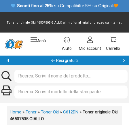
Sconti fino al 25%
su Compatibili e 5% su Originali
Toner originale Oki 46507505 GIALLO al miglior al miglior prezzo su Internet!
Menù
Aiuto
Mio account
Carrello
Garanzia 24 mesi
Home
»
Toner
»
Toner Oki
»
C612DN
»
Toner originale Oki
46507505 GIALLO