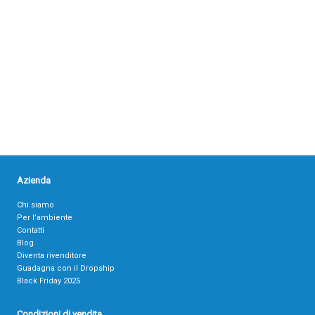
Azienda
Chi siamo
Per l’ambiente
Contatti
Blog
Diventa rivenditore
Guadagna con il Dropship
Black Friday 2025
Condizioni di vendita