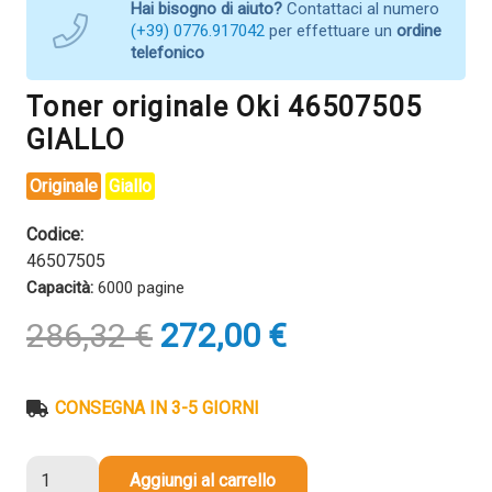
Hai bisogno di aiuto?
Contattaci al numero
(+39) 0776.917042
per effettuare un
ordine
telefonico
Toner originale Oki 46507505
GIALLO
Originale
Giallo
Codice:
46507505
Capacità:
6000 pagine
Il
Il
286,32
€
272,00
€
prezzo
prezzo
originale
attuale
era:
è:
CONSEGNA IN 3-5 GIORNI
286,32 €.
272,00 €.
Toner
Aggiungi al carrello