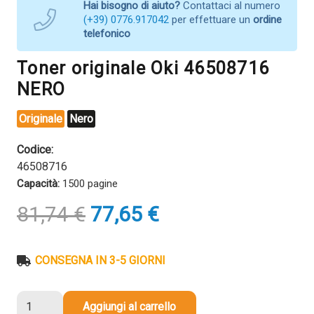
Hai bisogno di aiuto?
Contattaci al numero
(+39) 0776.917042
per effettuare un
ordine
telefonico
Toner originale Oki 46508716
NERO
Originale
Nero
Codice:
46508716
Capacità:
1500 pagine
Il
Il
81,74
€
77,65
€
prezzo
prezzo
originale
attuale
era:
è:
CONSEGNA IN 3-5 GIORNI
81,74 €.
77,65 €.
Toner
Aggiungi al carrello