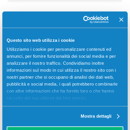
Descrizione
Questo sito web utilizza i cookie
Toner originale Oki 46508716 NERO 1500 pagine per
Stampanti: Oki C332DN, Oki MC332, Oki MC332DN,
Utilizziamo i cookie per personalizzare contenuti ed
Oki MC363DN
annunci, per fornire funzionalità dei social media e per
analizzare il nostro traffico. Condividiamo inoltre
informazioni sul modo in cui utilizza il nostro sito con i
nostri partner che si occupano di analisi dei dati web,
pubblicità e social media, i quali potrebbero combinarle
con altre informazioni che ha fornito loro o che hanno
raccolto dal suo utilizzo dei loro servizi.
Recensioni
Mostra dettagli