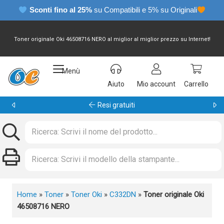
Sconti fino al 25%
su Compatibili e 5% su Originali
Toner originale Oki 46508716 NERO al miglior al miglior prezzo su Internet!
Menù
Aiuto
Mio account
Carrello
Resi gratuiti
Home
»
Toner
»
Toner Oki
»
C332DN
»
Toner originale Oki
46508716 NERO