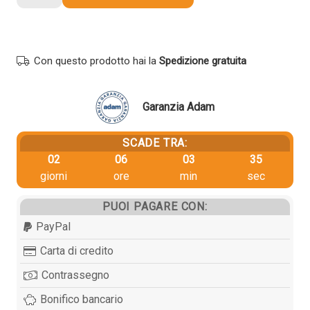
originale
Oki
46508716
NERO
Con questo prodotto hai la
Spedizione gratuita
quantità
Garanzia Adam
SCADE TRA:
02
06
03
35
giorni
ore
min
sec
PUOI PAGARE CON:
PayPal
Carta di credito
Contrassegno
Bonifico bancario